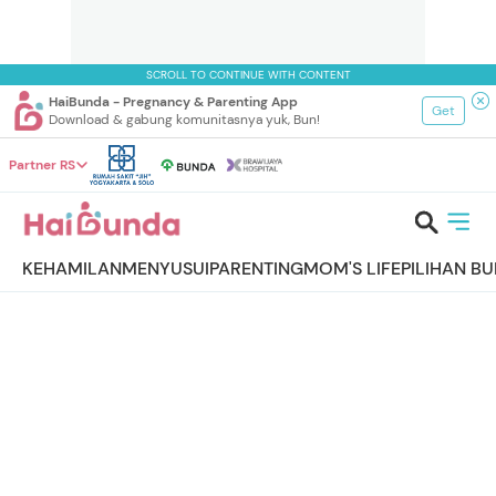
SCROLL TO CONTINUE WITH CONTENT
HaiBunda - Pregnancy & Parenting App
Get
Download & gabung komunitasnya yuk, Bun!
Partner RS
KEHAMILAN
MENYUSUI
PARENTING
MOM'S LIFE
PILIHAN B