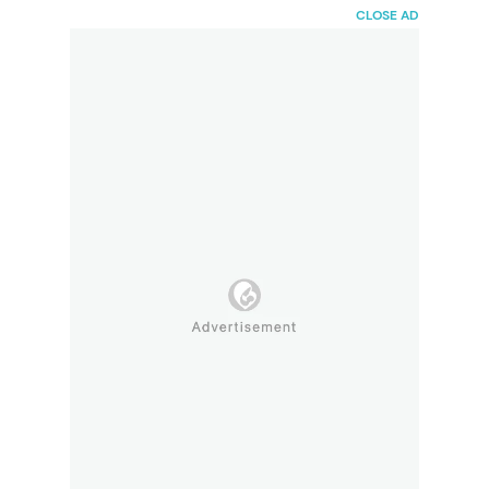
HaiBunda
CLOSE AD