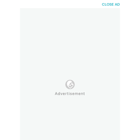
HaiBunda
CLOSE AD