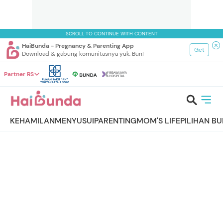
SCROLL TO CONTINUE WITH CONTENT
HaiBunda - Pregnancy & Parenting App
Get
Download & gabung komunitasnya yuk, Bun!
Partner RS
KEHAMILAN
MENYUSUI
PARENTING
MOM'S LIFE
PILIHAN B