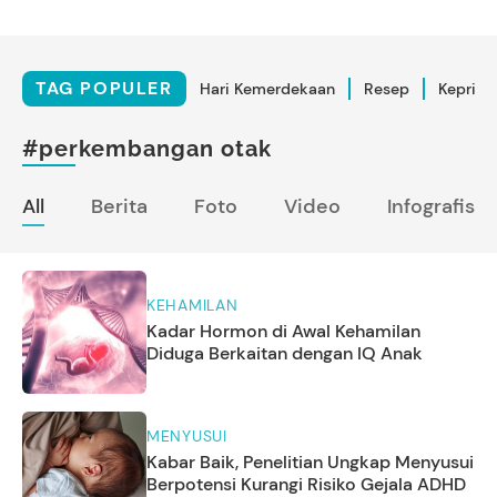
TAG POPULER
Hari Kemerdekaan
Resep
Kepriba
#perkembangan otak
All
Berita
Foto
Video
Infografis
KEHAMILAN
Kadar Hormon di Awal Kehamilan
Diduga Berkaitan dengan IQ Anak
MENYUSUI
Kabar Baik, Penelitian Ungkap Menyusui
Berpotensi Kurangi Risiko Gejala ADHD