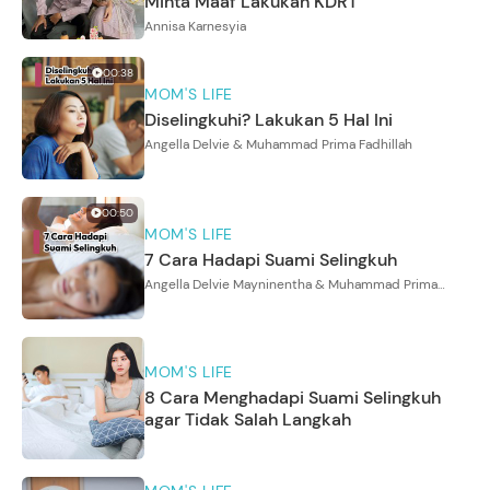
Minta Maaf Lakukan KDRT
Annisa Karnesyia
00:38
MOM'S LIFE
Diselingkuhi? Lakukan 5 Hal Ini
Angella Delvie & Muhammad Prima Fadhillah
00:50
MOM'S LIFE
7 Cara Hadapi Suami Selingkuh
Angella Delvie Mayninentha & Muhammad Prima
Fadhilah
MOM'S LIFE
8 Cara Menghadapi Suami Selingkuh
agar Tidak Salah Langkah