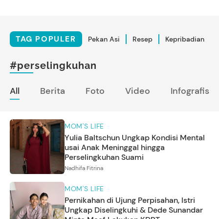
TAG POPULER
Pekan Asi
Resep
Kepribadian
#perselingkuhan
All
Berita
Foto
Video
Infografis
MOM'S LIFE
Yulia Baltschun Ungkap Kondisi Mental
usai Anak Meninggal hingga
Perselingkuhan Suami
Nadhifa Fitrina
MOM'S LIFE
Pernikahan di Ujung Perpisahan, Istri
Ungkap Diselingkuhi & Dede Sunandar