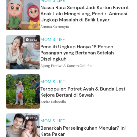
MOM'S LIFE
Nussa Rara Sempat Jadi Kartun Favorit
Anak Lalu Menghilang, Pendiri Animasi
Ungkap Masalah di Balik Layar
Annisa Karnesyia
MOM'S LIFE
00:44
Peneliti Ungkap Hanya 16 Persen
Pasangan yang Bertahan Setelah
Diselingkuhi
Ajeng Pratiwi & Sandra Odilifia
MOM'S LIFE
Terpopuler: Potret Ayah & Bunda Lesti
Kejora Bertani di Sawah
Amira Salsabila
00:49
MOM'S LIFE
Benarkah Perselingkuhan Menular? Ini
Kata Pakar