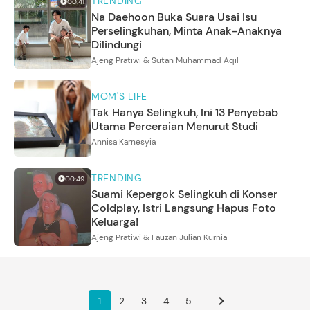
TRENDING
00:41
Na Daehoon Buka Suara Usai Isu
Perselingkuhan, Minta Anak-Anaknya
Dilindungi
Ajeng Pratiwi & Sutan Muhammad Aqil
MOM'S LIFE
Tak Hanya Selingkuh, Ini 13 Penyebab
Utama Perceraian Menurut Studi
Annisa Karnesyia
TRENDING
00:49
Suami Kepergok Selingkuh di Konser
Coldplay, Istri Langsung Hapus Foto
Keluarga!
Ajeng Pratiwi & Fauzan Julian Kurnia
1
2
3
4
5