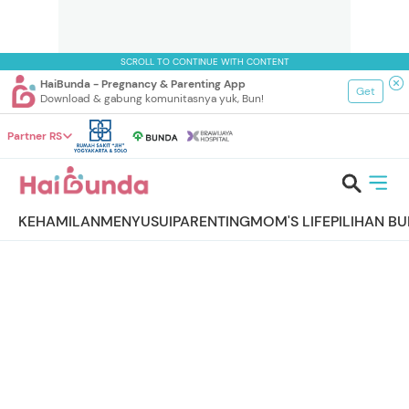
SCROLL TO CONTINUE WITH CONTENT
HaiBunda - Pregnancy & Parenting App
Get
Download & gabung komunitasnya yuk, Bun!
Partner RS
KEHAMILAN
MENYUSUI
PARENTING
MOM'S LIFE
PILIHAN B