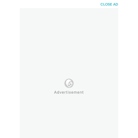
HaiBunda
CLOSE AD