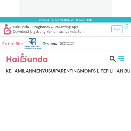
SCROLL TO CONTINUE WITH CONTENT
HaiBunda - Pregnancy & Parenting App
Get
Download & gabung komunitasnya yuk, Bun!
Partner RS
KEHAMILAN
MENYUSUI
PARENTING
MOM'S LIFE
PILIHAN B