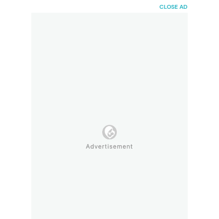
HaiBunda
CLOSE AD