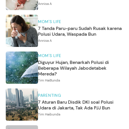
Annisa A
MOM'S LIFE
7 Tanda Paru-paru Sudah Rusak karena
Polusi Udara, Waspada Bun
Annisa A
MOM'S LIFE
Diguyur Hujan, Benarkah Polusi di
Beberapa Wilayah Jabodetabek
Mereda?
Tim HaiBunda
PARENTING
7 Aturan Baru Disdik DKI soal Polusi
Udara di Jakarta, Tak Ada PJJ Bun
Tim Haibunda