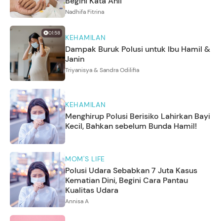
Begini Kata Ahli
Nadhifa Fitrina
01:58
KEHAMILAN
Dampak Buruk Polusi untuk Ibu Hamil &
Janin
Triyanisya & Sandra Odilifia
KEHAMILAN
Menghirup Polusi Berisiko Lahirkan Bayi
Kecil, Bahkan sebelum Bunda Hamil!
MOM'S LIFE
Polusi Udara Sebabkan 7 Juta Kasus
Kematian Dini, Begini Cara Pantau
Kualitas Udara
Annisa A