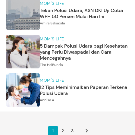
MOM'S LIFE
Tekan Polusi Udara, ASN DKI Uji Coba
WFH 50 Persen Mulai Hari Ini
Amira Salsabila
MOM'S LIFE
5 Dampak Polusi Udara bagi Kesehatan
yang Perlu Diwaspadai dan Cara
Mencegahnya
Tim HaiBunda
MOM'S LIFE
12 Tips Meminimalkan Paparan Terkena
Polusi Udara
Annisa A
1
2
3