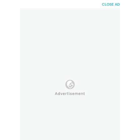
HaiBunda
CLOSE AD