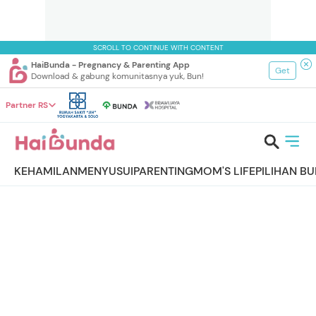
SCROLL TO CONTINUE WITH CONTENT
HaiBunda - Pregnancy & Parenting App
Get
Download & gabung komunitasnya yuk, Bun!
Partner RS
KEHAMILAN
MENYUSUI
PARENTING
MOM'S LIFE
PILIHAN B