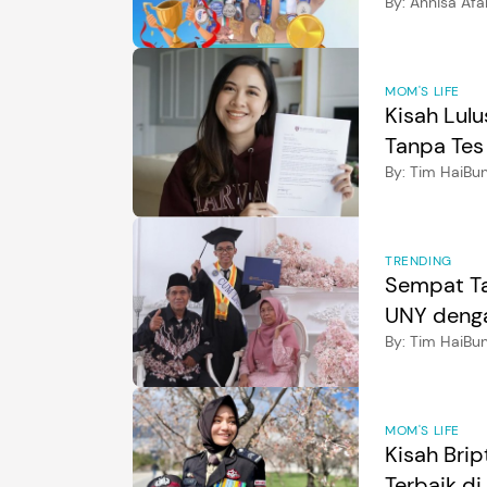
Meski Mas
By:
Annisa Afa
MOM'S LIFE
Kisah Lul
Tanpa Tes
By:
Tim HaiBu
TRENDING
Sempat Tak
UNY denga
By:
Tim HaiBu
MOM'S LIFE
Kisah Brip
Terbaik di