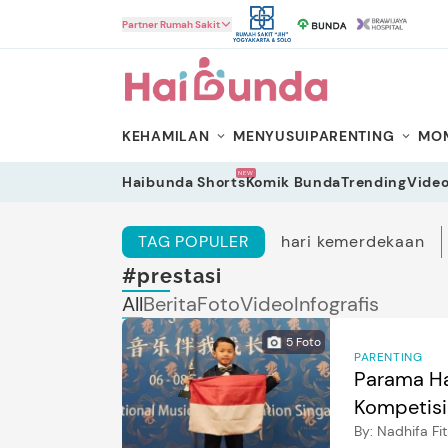
HaiBunda
Partner Rumah Sakit
KEHAMILAN
MENYUSUI
PARENTING
MOM
NEW
Haibunda Shorts
Komik Bunda
Trending
Vide
TAG POPULER
hari kemerdekaan
#prestasi
All
Berita
Foto
Video
Infografis
5
Foto
PARENTING
Parama Ha
Kompetisi 
By:
Nadhifa Fit