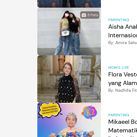
5
Foto
PARENTING
Aisha Ana
Internasio
By:
Amira Sals
MOM'S LIFE
Flora Vest
yang Alam
By:
Nadhifa Fit
PARENTING
Mikaeel B
Matematik