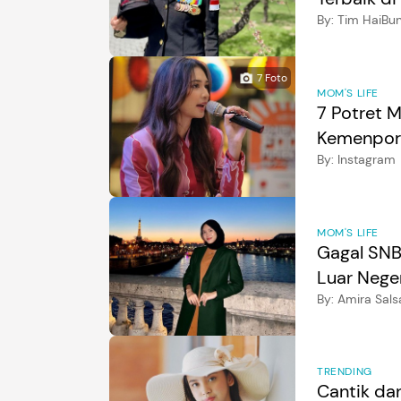
By:
Tim HaiBu
7
Foto
MOM'S LIFE
7 Potret 
Kemenpora,
By:
Instagram
MOM'S LIFE
Gagal SNBP
Luar Nege
By:
Amira Sals
TRENDING
Cantik dan