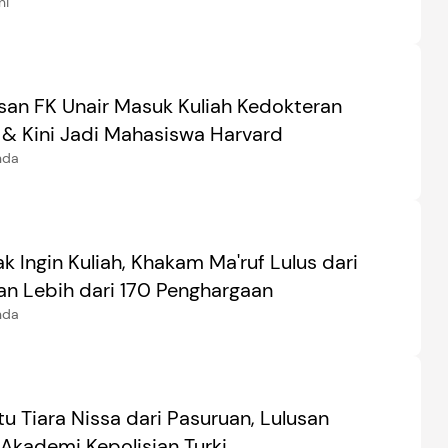
uk RS
ni
usan FK Unair Masuk Kuliah Kedokteran
 & Kini Jadi Mahasiswa Harvard
nda
 Ingin Kuliah, Khakam Ma'ruf Lulus dari
n Lebih dari 170 Penghargaan
nda
tu Tiara Nissa dari Pasuruan, Lulusan
 Akademi Kepolisian Turki