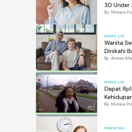
30 Under 
By:
Mutiara Put
MOM'S LIFE
Wanita Se
Dinikahi 
By:
Annisa Afa
MOM'S LIFE
Dapat Rp15
Kehidupan
By:
Mutiara Put
PARENTING