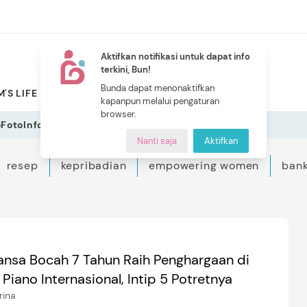
Aktifkan notifikasi untuk dapat info
terkini, Bun!
NEW
Bunda dapat menonaktifkan
'S LIFE
PILIHAN BUNDA
CERITA BUNDA
INDEKS
kapanpun melalui pengaturan
browser.
o
Foto
Infografis
Nanti saja
Aktifkan
resep
kepribadian
empowering women
bank
nsa Bocah 7 Tahun Raih Penghargaan di
Piano Internasional, Intip 5 Potretnya
rina