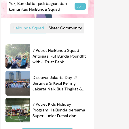
Yuk, Bun daftar jadi bagian dari
Join
komunitas HaiBunda Squad
Haibunda Squad
Sister Community
7 Potret HaiBunda Squad
Antusias Ikut Bunda Poundfit
with J Trust Bank
Discover Jakarta Day 2!
Serunya Si Kecil Keliling
Jakarta Naik Bus Tingkat &
Belajar Sejarah
7 Potret Kids Holiday
Program HaiBunda bersama
Super Junior Futsal dan
BRAND'S, Si Kecil & Ayah
Kompak Banget!