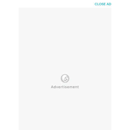
HaiBunda
CLOSE AD