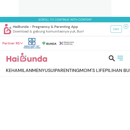
SCROLL TO CONTINUE WITH CONTENT
HaiBunda - Pregnancy & Parenting App
Get
Download & gabung komunitasnya yuk, Bun!
Partner RS
KEHAMILAN
MENYUSUI
PARENTING
MOM'S LIFE
PILIHAN B