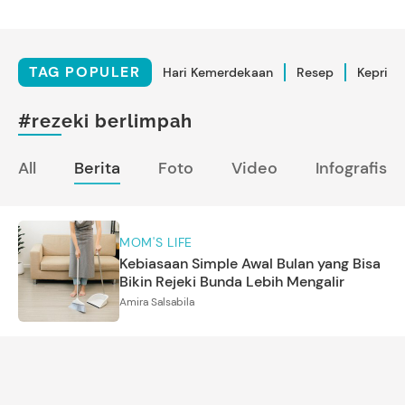
TAG POPULER
Hari Kemerdekaan
Resep
Kepriba
#rezeki berlimpah
All
Berita
Foto
Video
Infografis
MOM'S LIFE
Kebiasaan Simple Awal Bulan yang Bisa
Bikin Rejeki Bunda Lebih Mengalir
Amira Salsabila