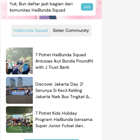
Yuk, Bun daftar jadi bagian dari
Join
komunitas HaiBunda Squad
Haibunda Squad
Sister Community
7 Potret HaiBunda Squad
Antusias Ikut Bunda Poundfit
with J Trust Bank
Discover Jakarta Day 2!
Serunya Si Kecil Keliling
Jakarta Naik Bus Tingkat &
Belajar Sejarah
7 Potret Kids Holiday
Program HaiBunda bersama
Super Junior Futsal dan
BRAND'S, Si Kecil & Ayah
Kompak Banget!