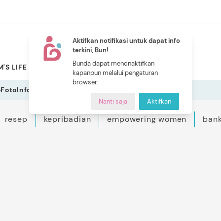
Aktifkan notifikasi untuk dapat info
terkini, Bun!
NEW
Bunda dapat menonaktifkan
'S LIFE
PILIHAN BUNDA
CERITA BUNDA
INDEKS
kapanpun melalui pengaturan
browser.
o
Foto
Infografis
Nanti saja
Aktifkan
resep
kepribadian
empowering women
bank