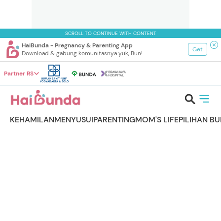
SCROLL TO CONTINUE WITH CONTENT
HaiBunda - Pregnancy & Parenting App
Get
Download & gabung komunitasnya yuk, Bun!
Partner RS
KEHAMILAN
MENYUSUI
PARENTING
MOM'S LIFE
PILIHAN B