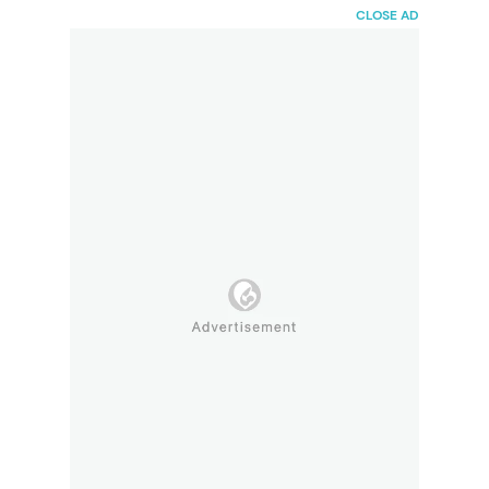
HaiBunda
CLOSE AD