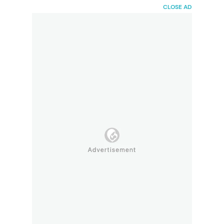
HaiBunda
CLOSE AD