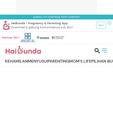
SCROLL TO CONTINUE WITH CONTENT
HaiBunda - Pregnancy & Parenting App
Get
Download & gabung komunitasnya yuk, Bun!
Partner RS
KEHAMILAN
MENYUSUI
PARENTING
MOM'S LIFE
PILIHAN B