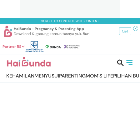
SCROLL TO CONTINUE WITH CONTENT
HaiBunda - Pregnancy & Parenting App
Get
Download & gabung komunitasnya yuk, Bun!
Partner RS
KEHAMILAN
MENYUSUI
PARENTING
MOM'S LIFE
PILIHAN B