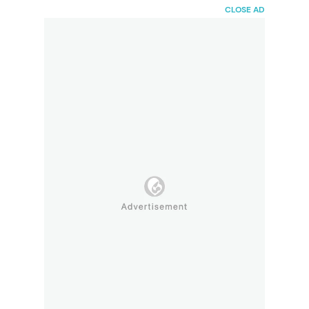
HaiBunda
CLOSE AD