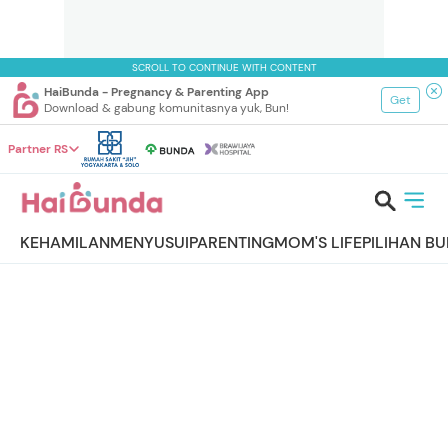
SCROLL TO CONTINUE WITH CONTENT
HaiBunda - Pregnancy & Parenting App
Get
Download & gabung komunitasnya yuk, Bun!
Partner RS
KEHAMILAN
MENYUSUI
PARENTING
MOM'S LIFE
PILIHAN B