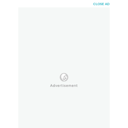
HaiBunda
CLOSE AD