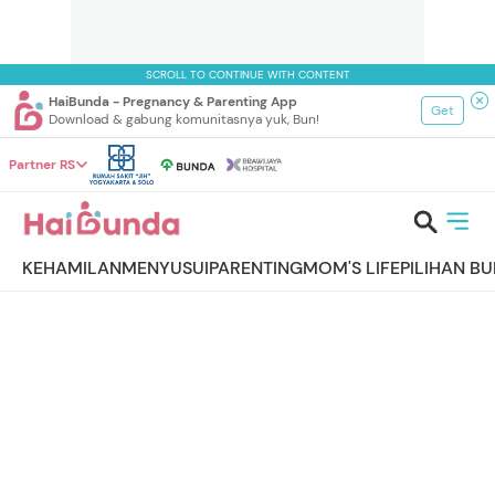
SCROLL TO CONTINUE WITH CONTENT
HaiBunda - Pregnancy & Parenting App
Get
Download & gabung komunitasnya yuk, Bun!
Partner RS
KEHAMILAN
MENYUSUI
PARENTING
MOM'S LIFE
PILIHAN B