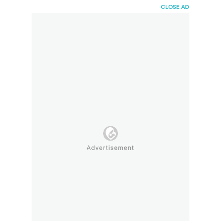
HaiBunda
CLOSE AD