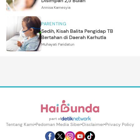
Disimpan 2,5 Bulan
Annisa Karnesyia
PARENTING
Sedih, Kisah Balita Pengidap TB
Bertahan di Daerah Karhutla
Muhayati Faridatun
part of
Tentang Kami
Pedoman Media Siber
Disclaimer
Privacy Policy