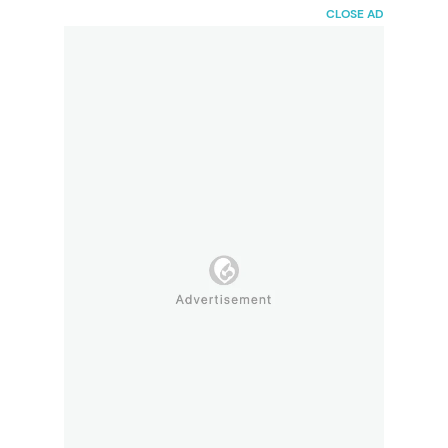
HaiBunda
CLOSE AD