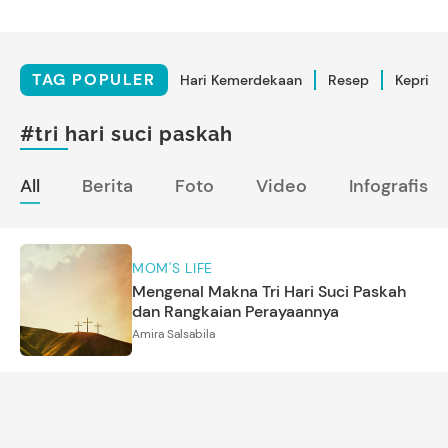
TAG POPULER
Hari Kemerdekaan
Resep
Kepriba
#tri hari suci paskah
All
Berita
Foto
Video
Infografis
MOM'S LIFE
Mengenal Makna Tri Hari Suci Paskah
dan Rangkaian Perayaannya
Amira Salsabila