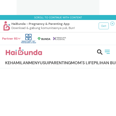
SCROLL TO CONTINUE WITH CONTENT
HaiBunda - Pregnancy & Parenting App
Get
Download & gabung komunitasnya yuk, Bun!
Partner RS
KEHAMILAN
MENYUSUI
PARENTING
MOM'S LIFE
PILIHAN B