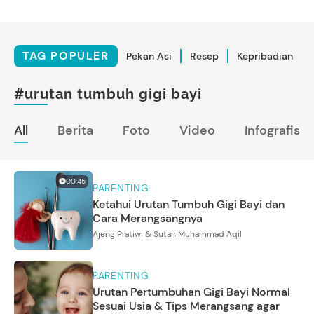
TAG POPULER
Pekan Asi
Resep
Kepribadian
#urutan tumbuh gigi bayi
All
Berita
Foto
Video
Infografis
00:45
PARENTING
Ketahui Urutan Tumbuh Gigi Bayi dan
Cara Merangsangnya
Ajeng Pratiwi & Sutan Muhammad Aqil
PARENTING
Urutan Pertumbuhan Gigi Bayi Normal
Sesuai Usia & Tips Merangsang agar