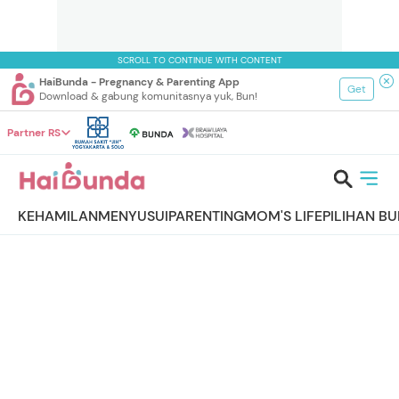
SCROLL TO CONTINUE WITH CONTENT
HaiBunda - Pregnancy & Parenting App
Get
Download & gabung komunitasnya yuk, Bun!
Partner RS
KEHAMILAN
MENYUSUI
PARENTING
MOM'S LIFE
PILIHAN B