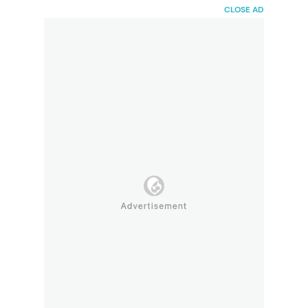
HaiBunda
CLOSE AD