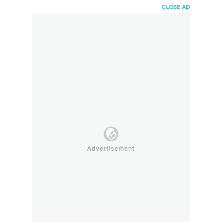
HaiBunda
CLOSE AD