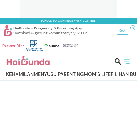
SCROLL TO CONTINUE WITH CONTENT
HaiBunda - Pregnancy & Parenting App
Get
Download & gabung komunitasnya yuk, Bun!
Partner RS
KEHAMILAN
MENYUSUI
PARENTING
MOM'S LIFE
PILIHAN B