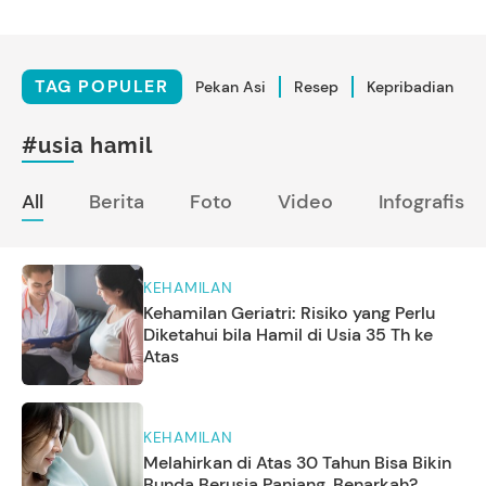
TAG POPULER
Pekan Asi
Resep
Kepribadian
#usia hamil
All
Berita
Foto
Video
Infografis
KEHAMILAN
Kehamilan Geriatri: Risiko yang Perlu
Diketahui bila Hamil di Usia 35 Th ke
Atas
KEHAMILAN
Melahirkan di Atas 30 Tahun Bisa Bikin
Bunda Berusia Panjang, Benarkah?