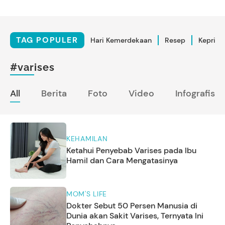
TAG POPULER
Hari Kemerdekaan
Resep
Kepriba
#varises
All
Berita
Foto
Video
Infografis
KEHAMILAN
Ketahui Penyebab Varises pada Ibu
Hamil dan Cara Mengatasinya
MOM'S LIFE
Dokter Sebut 50 Persen Manusia di
Dunia akan Sakit Varises, Ternyata Ini