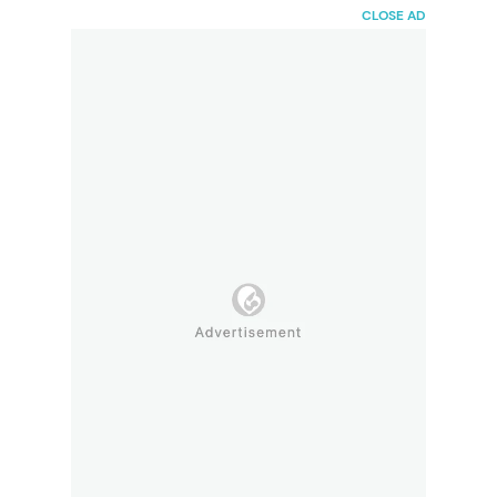
HaiBunda
CLOSE AD