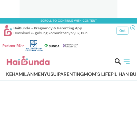
SCROLL TO CONTINUE WITH CONTENT
HaiBunda - Pregnancy & Parenting App
Get
Download & gabung komunitasnya yuk, Bun!
Partner RS
KEHAMILAN
MENYUSUI
PARENTING
MOM'S LIFE
PILIHAN B