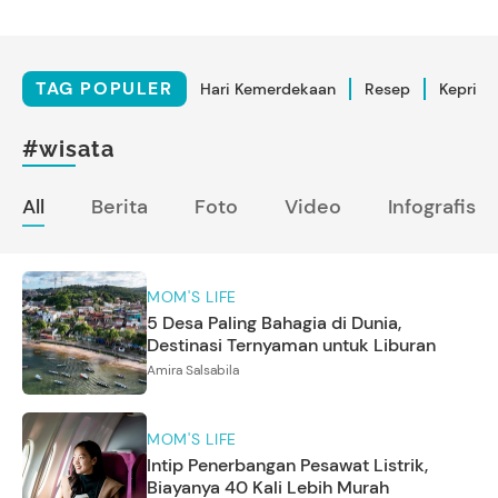
TAG POPULER
Hari Kemerdekaan
Resep
Kepriba
#wisata
All
Berita
Foto
Video
Infografis
MOM'S LIFE
5 Desa Paling Bahagia di Dunia,
Destinasi Ternyaman untuk Liburan
Amira Salsabila
MOM'S LIFE
Intip Penerbangan Pesawat Listrik,
Biayanya 40 Kali Lebih Murah