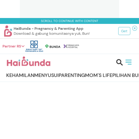
SCROLL TO CONTINUE WITH CONTENT
HaiBunda - Pregnancy & Parenting App
Get
Download & gabung komunitasnya yuk, Bun!
Partner RS
KEHAMILAN
MENYUSUI
PARENTING
MOM'S LIFE
PILIHAN B