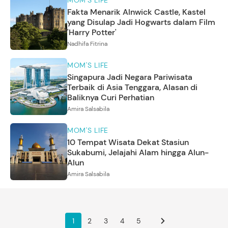
Fakta Menarik Alnwick Castle, Kastel
yang Disulap Jadi Hogwarts dalam Film
'Harry Potter'
Nadhifa Fitrina
MOM'S LIFE
Singapura Jadi Negara Pariwisata
Terbaik di Asia Tenggara, Alasan di
Baliknya Curi Perhatian
Amira Salsabila
MOM'S LIFE
10 Tempat Wisata Dekat Stasiun
Sukabumi, Jelajahi Alam hingga Alun-
Alun
Amira Salsabila
1
2
3
4
5