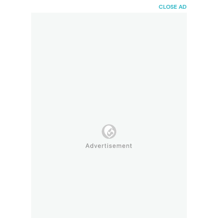
HaiBunda
CLOSE AD