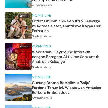
Amira Salsabila
MOM'S LIFE
5
Foto
Potret Liburan Kiky Saputri & Keluarga
ke Korea Selatan, Cantiknya Kayya Curi
Perhatian
Nadhifa Fitrina
PARENTING
7
Foto
Wonderlab, Playground Interaktif
dengan Beragam Aktivitas Seru untuk
Anak dan Keluarga
Nadhifa Fitrina
MOM'S LIFE
Gunung Bromo Berselimut 'Salju'
Perdana Tahun Ini, Wisatawan Antusias
Berburu Embun Upas
Amira Salsabila
MOM'S LIFE