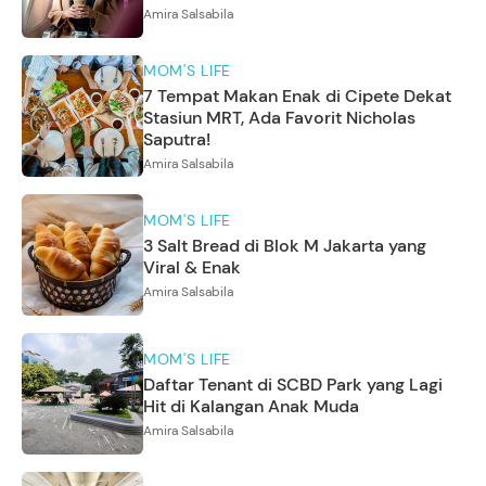
Amira Salsabila
MOM'S LIFE
7 Tempat Makan Enak di Cipete Dekat
Stasiun MRT, Ada Favorit Nicholas
Saputra!
Amira Salsabila
MOM'S LIFE
3 Salt Bread di Blok M Jakarta yang
Viral & Enak
Amira Salsabila
MOM'S LIFE
Daftar Tenant di SCBD Park yang Lagi
Hit di Kalangan Anak Muda
Amira Salsabila