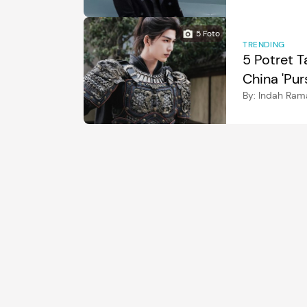
5
Foto
TRENDING
5 Potret 
China 'Pur
By:
Indah Ram