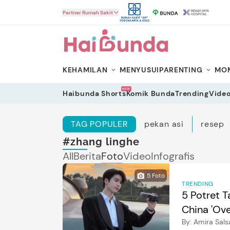
HaiBunda
Partner Rumah Sakit
KEHAMILAN
MENYUSUI
PARENTING
MOM
NEW
Haibunda Shorts
Komik Bunda
Trending
Vide
TAG POPULER
pekan asi
resep
#zhang linghe
All
Berita
Foto
Video
Infografis
5
Foto
TRENDING
5 Potret 
China 'Ove
By:
Amira Sals