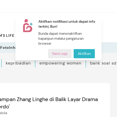
Aktifkan notifikasi untuk dapat info
terkini, Bun!
NEW
Bunda dapat menonaktifkan
'S LIFE
PILIHAN BUNDA
CERITA BUNDA
INDEKS
kapanpun melalui pengaturan
browser.
o
Foto
Infografis
Nanti saja
Aktifkan
kepribadian
empowering women
bank soal sd
Tampan Zhang Linghe di Balik Layar Drama
rdo'
abila