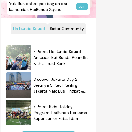
Yuk, Bun daftar jadi bagian dari
Join
komunitas HaiBunda Squad
Haibunda Squad
Sister Community
7 Potret HaiBunda Squad
Antusias Ikut Bunda Poundfit
with J Trust Bank
Discover Jakarta Day 2!
Serunya Si Kecil Keliling
Jakarta Naik Bus Tingkat &
Belajar Sejarah
7 Potret Kids Holiday
Program HaiBunda bersama
Super Junior Futsal dan
BRAND'S, Si Kecil & Ayah
Kompak Banget!