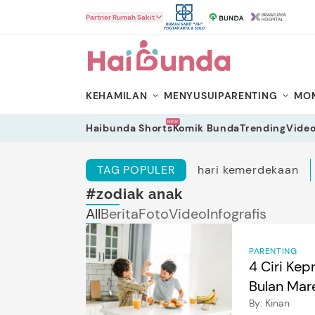
HaiBunda
Partner Rumah Sakit
KEHAMILAN
MENYUSUI
PARENTING
MOM
NEW
Haibunda Shorts
Komik Bunda
Trending
Vide
TAG POPULER
hari kemerdekaan
#zodiak anak
All
Berita
Foto
Video
Infografis
PARENTING
4 Ciri Kep
Bulan Mar
By:
Kinan