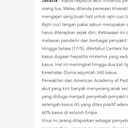
Jakarta
-
Kasus hepatitis akut misterius 
orang tua. Walau dilanda perasaan khawa
mengajari sang buah hati untuk rajin cuci 
Rajin cuci tangan pakai sabun merupakan s
harus diterapkan sejak dini. Kebiasaan in
melawan pandemi dan berbagai penyakit l
Hingga Selasa (17/5)
, diketahui
Centers fo
kasus dugaan hepatitis misterius yang sed
kasus. Hal ini meningkat hingga dua kali 
Kesehatan Dunia sejumlah 340 kasus.
Perwakilan dari American Academy of Pedi
akut yang kini banyak menyerang anak seca
yang diduga menjadi penyebab penyakit mis
setengah kasus AS yang dites positif adeno
60% kasus di seluruh Eropa.
Virus ini jarang dilaporkan sebagai penye