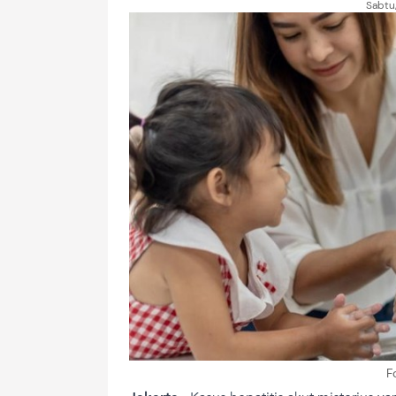
Sabtu
F