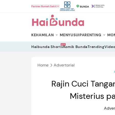
HaiBunda
Partner Rumah Sakit
KEHAMILAN
MENYUSUI
PARENTING
MOM
NEW
Haibunda Shorts
Komik Bunda
Trending
Vide
Home
Advertorial
Rajin Cuci Tanga
Misterius p
Adver