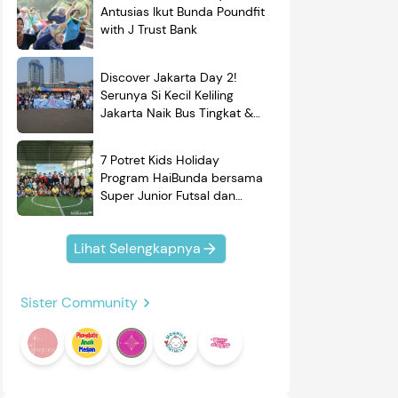
Antusias Ikut Bunda Poundfit
with J Trust Bank
Discover Jakarta Day 2!
Serunya Si Kecil Keliling
Jakarta Naik Bus Tingkat &
Belajar Sejarah
7 Potret Kids Holiday
Program HaiBunda bersama
Super Junior Futsal dan
BRAND'S, Si Kecil & Ayah
Kompak Banget!
Lihat Selengkapnya
Sister Community