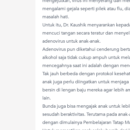
mengejutkan, virus ini menyerang dan mem
mengalami gejala seperti pilek atau flu, d
masalah hati.
Untuk itu, Dr. Kaushik menyarankan kepad
mencuci tangan secara teratur dan menyelu
adenovirus untuk anak-anak.
Adenovirus pun diketahui cenderung bert
alkohol saja tidak cukup ampuh untuk mel
mencegahnya saat ini adalah dengan menc
Tak jauh berbeda dengan protokol keseha
anak juga perlu diingatkan untuk menjaga ja
bersin di lengan baju mereka agar lebih 
lain.
Bunda juga bisa mengajak anak untuk leb
sesudah beraktivitas. Terutama pada anak-a
dengan dimulainya Pembelajaran Tatap Mu