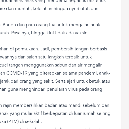
buat anak-anak yang menderita hepatitis misterius
iare dan muntah, kelelahan hingga nyeri otot, dan
a Bunda dan para orang tua untuk mengajari anak
ruh. Pasalnya, hingga kini tidak ada vaksin
ahan di permukaan. Jadi, pembersih tangan berbasis
awannya dan salah satu langkah terbaik untuk
uci tangan menggunakan sabun dan air mengalir.
tan COVID-19 yang diterapkan selama pandemi, anak-
rak dari orang yang sakit. Serta ajari untuk batuk atau
aman
guna
menghindari penularan virus pada orang
ih rajin membersihkan badan atau mandi sebelum dan
nak yang mulai aktif berkegiatan di luar rumah seiring
ka (PTM) di sekolah.