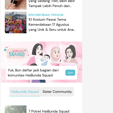
yang Sedang Tren, Bikin Bibir
Tampak Lebih Penuh dan
Berkilau
REKOMENDASI PRODUK
10 Kostum Pawai Tema
Kemerdekaan 17 Agustus
yang Unik & Seru untuk Anak
Laki-laki & Perempuan
Yuk, Bun daftar jadi bagian dari
Join
komunitas HaiBunda Squad
Haibunda Squad
Sister Community
7 Potret HaiBunda Squad