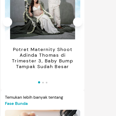
mendasi
Nama Bayi
Resep
roduk
Potret Maternity Shoot
Dunia A
Adinda Thomas di
Tahitoe
Trimester 3, Baby Bump
Pertama
Tampak Sudah Besar
Potre
01:20
Temukan lebih banyak tentang
Fase Bunda