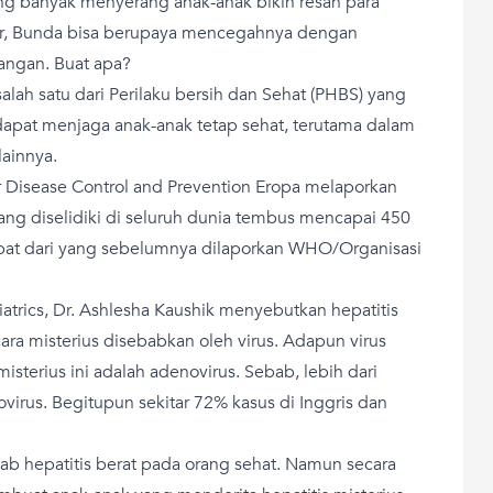
yang banyak menyerang anak-anak bikin resah para
tir, Bunda bisa berupaya mencegahnya dengan
tangan. Buat apa?
alah satu dari Perilaku bersih dan Sehat (PHBS) yang
i dapat menjaga anak-anak tetap sehat, terutama dalam
ainnya.
r Disease Control and Prevention Eropa melaporkan
ang diselidiki di seluruh dunia tembus mencapai 450
lipat dari yang sebelumnya dilaporkan WHO/Organisasi
atrics, Dr. Ashlesha Kaushik menyebutkan hepatitis
ra misterius disebabkan oleh virus. Adapun virus
terius ini adalah adenovirus. Sebab, lebih dari
virus. Begitupun sekitar 72% kasus di Inggris dan
bab hepatitis berat pada orang sehat. Namun secara