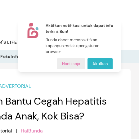
Aktifkan notifikasi untuk dapat info
terkini, Bun!
NEW
Bunda dapat menonaktifkan
'S LIFE
PILIHAN BUNDA
CERITA BUNDA
INDEKS
kapanpun melalui pengaturan
browser.
o
Foto
Infografis
Nanti saja
Aktifkan
ADVERTORIAL
n Bantu Cegah Hepatitis
ada Anak, Kok Bisa?
torial |
HaiBunda