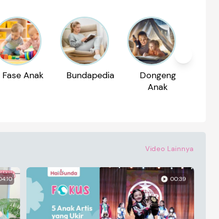
Fase Anak
Bundapedia
Dongeng
Reko
Anak
P
Video Lainnya
04:10
00:39