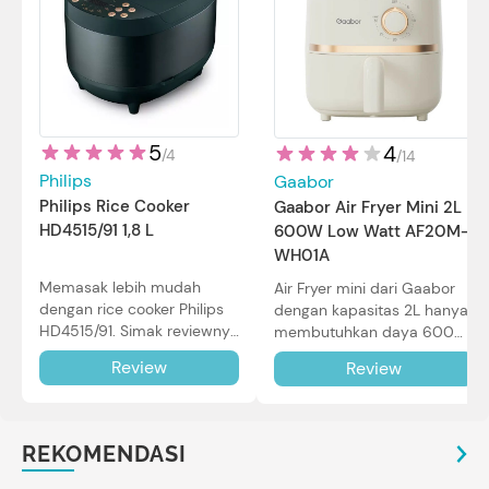
5
4
/
4
/
14
Philips
Gaabor
Philips Rice Cooker
Gaabor Air Fryer Mini 2L
HD4515/91 1,8 L
600W Low Watt AF20M-
WH01A
Memasak lebih mudah
Air Fryer mini dari Gaabor
dengan rice cooker Philips
dengan kapasitas 2L hanya
HD4515/91. Simak reviewnya
membutuhkan daya 600W
di sini.
dalam pemakaian. Simak
Review
Review
review selengkapnya di sini.
REKOMENDASI