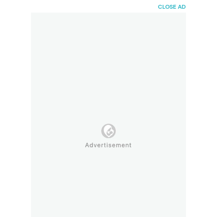
HaiBunda
CLOSE AD