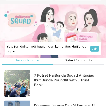
Yuk, Bun daftar jadi bagian dari komunitas HaiBunda
Join
Squad
Haibunda Squad
Sister Community
7 Potret HaiBunda Squad Antusias
Ikut Bunda Poundfit with J Trust
Bank
Discover Jakarta Day 2! Serunya Si