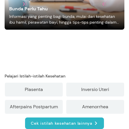
Bunda Perlu Tahu
Informasi yang penting bagi bunda, mulai dari kesehatan
ibu hamil, perawatan bayi, hingga tips-tips penting dalam
mengasuh anak
Pelajari Istilah-istilah Kesehatan
Plasenta
Inversio Uteri
Afterpains Postpartum
Amenorrhea
Cek istilah kesehatan lainnya