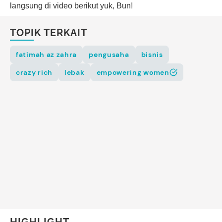
langsung di video berikut yuk, Bun!
TOPIK TERKAIT
fatimah az zahra
pengusaha
bisnis
crazy rich
lebak
empowering women
HIGHLIGHT