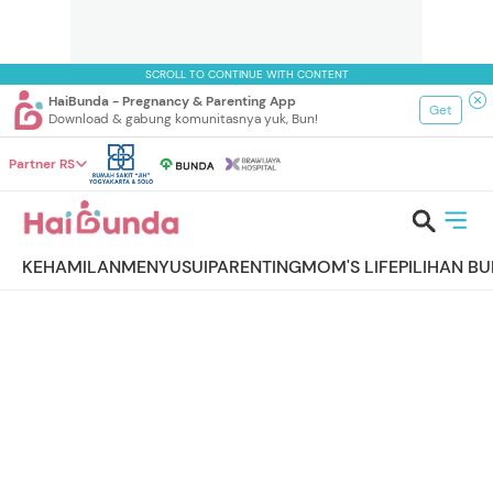
SCROLL TO CONTINUE WITH CONTENT
HaiBunda - Pregnancy & Parenting App
Get
Download & gabung komunitasnya yuk, Bun!
Partner RS
KEHAMILAN
MENYUSUI
PARENTING
MOM'S LIFE
PILIHAN B