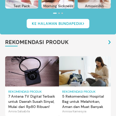
Test Pack
Morning Sickness
Amoxicillin
KE HALAMAN BUNDAPEDIA
REKOMENDASI PRODUK
REKOMENDASI PRODUK
REKOMENDASI PRODUK
7 Antena TV Digital Terbaik
5 Rekomendasi Hospital
untuk Daerah Susah Sinyal,
Bag untuk Melahirkan,
Mulai dari Rp80 Ribuan!
Aman dan Muat Banyak
Amira Salsabila
Annisa Karnesyia