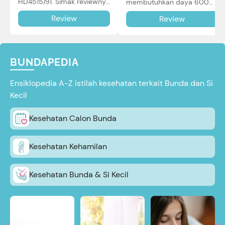
HD4515/91. Simak reviewnya
membutuhkan daya 600W
di sini.
dalam pemakaian. Simak
Review
Review
review selengkapnya di sini.
BUNDAPEDIA
Ensiklopedia A-Z istilah kesehatan terkait Bunda dan Si
Kecil
Kesehatan Calon Bunda
Kesehatan Kehamilan
Kesehatan Bunda & Si Kecil