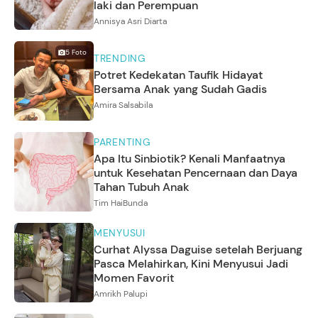
laki dan Perempuan
Annisya Asri Diarta
5
Foto
TRENDING
Potret Kedekatan Taufik Hidayat
Bersama Anak yang Sudah Gadis
Amira Salsabila
PARENTING
Apa Itu Sinbiotik? Kenali Manfaatnya
untuk Kesehatan Pencernaan dan Daya
Tahan Tubuh Anak
Tim HaiBunda
MENYUSUI
Curhat Alyssa Daguise setelah Berjuang
Pasca Melahirkan, Kini Menyusui Jadi
Momen Favorit
Amrikh Palupi