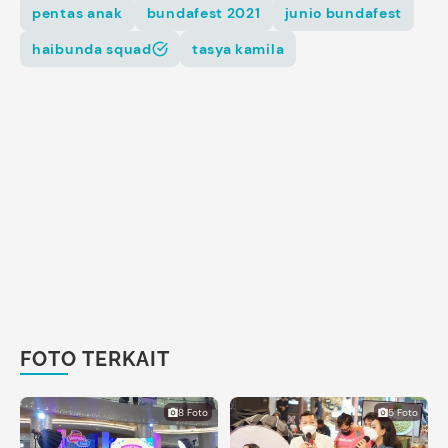
pentas anak
bundafest 2021
junio bundafest
haibunda squad
tasya kamila
FOTO TERKAIT
8 Foto
5 Foto