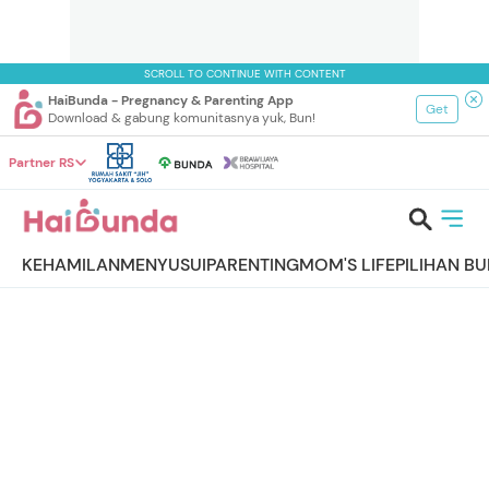
SCROLL TO CONTINUE WITH CONTENT
HaiBunda - Pregnancy & Parenting App
Get
Download & gabung komunitasnya yuk, Bun!
Partner RS
KEHAMILAN
MENYUSUI
PARENTING
MOM'S LIFE
PILIHAN B