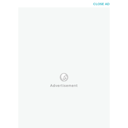
HaiBunda
CLOSE AD