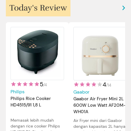
Today's Review
5
4
/
4
/
14
Philips
Gaabor
Philips Rice Cooker
Gaabor Air Fryer Mini 2L
HD4515/91 1,8 L
600W Low Watt AF20M-
WH01A
Memasak lebih mudah
Air Fryer mini dari Gaabor
dengan rice cooker Philips
dengan kapasitas 2L hanya