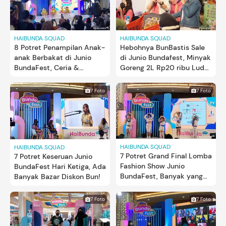
HAIBUNDA SQUAD
HAIBUNDA SQUAD
8 Potret Penampilan Anak-
Hebohnya BunBastis Sale
anak Berbakat di Junio
di Junio Bundafest, Minyak
BundaFest, Ceria &
Goreng 2L Rp20 ribu Ludes
Energik!
Sekejap
7 Foto
7 Foto
HAIBUNDA SQUAD
HAIBUNDA SQUAD
7 Potret Grand Final Lomba
7 Potret Keseruan Junio
Fashion Show Junio
BundaFest Hari Ketiga, Ada
BundaFest, Banyak yang
Banyak Bazar Diskon Bun!
Belajar Otodidak
7 Foto
7 Foto