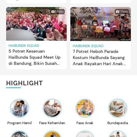
Fun Day
5 Foto
7 Foto
HAIBUNDA SQUAD
HAIBUNDA SQUAD
5 Potret Keseruan
7 Potret Heboh Parade
HaiBunda Squad Meet Up
Kostum HaiBunda Sayang
di Bandung, Bikin Susah
Anak Rayakan Hari Anak
Move On Bun!
Nasional 2022
HIGHLIGHT
Program Hamil
Fase Kehamilan
Fase Anak
Bundapedia