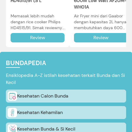
HD4515/91 1,8 L
600W Low Watt AF20M-
WH01A
Memasak lebih mudah
Air Fryer mini dari Gaabor
dengan rice cooker Philips
dengan kapasitas 2L hanya
HD4515/91. Simak reviewnya
membutuhkan daya 600W
di sini.
dalam pemakaian. Simak
Review
Review
review selengkapnya di sini.
BUNDAPEDIA
Ensiklopedia A-Z istilah kesehatan terkait Bunda dan Si
Kecil
Kesehatan Calon Bunda
Kesehatan Kehamilan
Kesehatan Bunda & Si Kecil