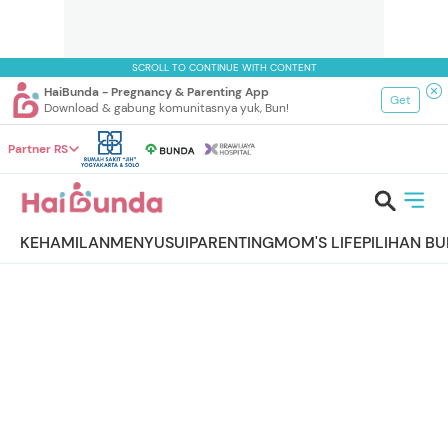
SCROLL TO CONTINUE WITH CONTENT
HaiBunda - Pregnancy & Parenting App
Get
Download & gabung komunitasnya yuk, Bun!
Partner RS
KEHAMILAN
MENYUSUI
PARENTING
MOM'S LIFE
PILIHAN B