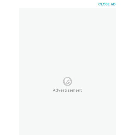
HaiBunda
CLOSE AD