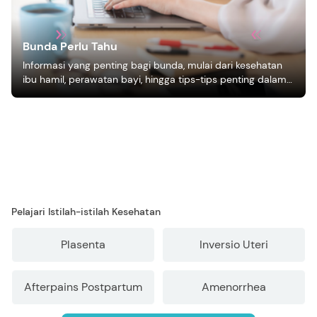
Bunda Perlu Tahu
Informasi yang penting bagi bunda, mulai dari kesehatan
ibu hamil, perawatan bayi, hingga tips-tips penting dalam
mengasuh anak
Pelajari Istilah-istilah Kesehatan
Plasenta
Inversio Uteri
Afterpains Postpartum
Amenorrhea