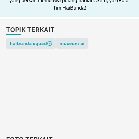
yang berkah membawa pulang hadiah. Seru, ya! (Foto:
Tim HaiBunda)
TOPIK TERKAIT
haibunda squad
museum bi