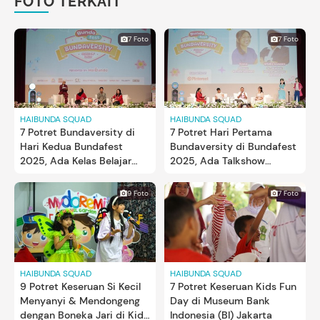
FOTO TERKAIT
7 Foto
7 Foto
HAIBUNDA SQUAD
HAIBUNDA SQUAD
7 Potret Bundaversity di
7 Potret Hari Pertama
Hari Kedua Bundafest
Bundaversity di Bundafest
2025, Ada Kelas Belajar
2025, Ada Talkshow
Personal Color Bun!
Kehamilan untuk Bunda
9 Foto
7 Foto
HAIBUNDA SQUAD
HAIBUNDA SQUAD
9 Potret Keseruan Si Kecil
7 Potret Keseruan Kids Fun
Menyanyi & Mendongeng
Day di Museum Bank
dengan Boneka Jari di Kids
Indonesia (BI) Jakarta