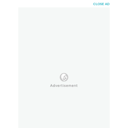
HaiBunda
CLOSE AD