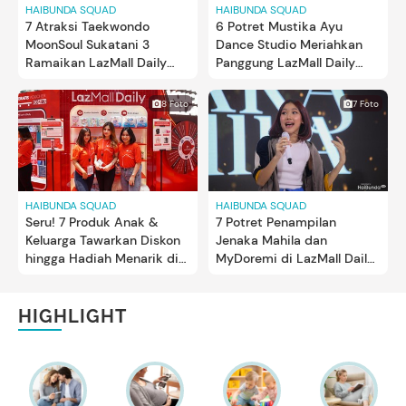
HAIBUNDA SQUAD
HAIBUNDA SQUAD
7 Atraksi Taekwondo
6 Potret Mustika Ayu
MoonSoul Sukatani 3
Dance Studio Meriahkan
Ramaikan LazMall Daily
Panggung LazMall Daily
Bundafest Day 1
Bundafest
8 Foto
7 Foto
HAIBUNDA SQUAD
HAIBUNDA SQUAD
Seru! 7 Produk Anak &
7 Potret Penampilan
Keluarga Tawarkan Diskon
Jenaka Mahila dan
hingga Hadiah Menarik di
MyDoremi di LazMall Daily
LazMall Daily Bundafest
Bundafest 2023 Day 1
HIGHLIGHT