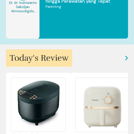
hingga Perawatan yang Tepat
Dr. dr. Indriwanto
Parenting
Sakidjan
Atmosudigdo,
Sp.JP(K). MARS
Today's Review