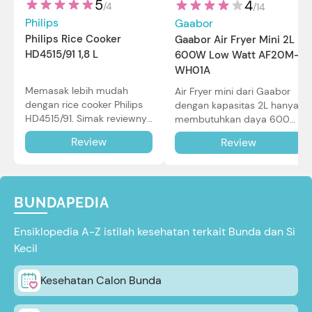
5
4
/
4
/
14
Philips
Gaabor
Philips Rice Cooker
Gaabor Air Fryer Mini 2L
HD4515/91 1,8 L
600W Low Watt AF20M-
WH01A
Memasak lebih mudah
Air Fryer mini dari Gaabor
dengan rice cooker Philips
dengan kapasitas 2L hanya
HD4515/91. Simak reviewnya
membutuhkan daya 600W
di sini.
dalam pemakaian. Simak
Review
Review
review selengkapnya di sini.
BUNDAPEDIA
Ensiklopedia A-Z istilah kesehatan terkait Bunda dan Si
Kecil
Kesehatan Calon Bunda