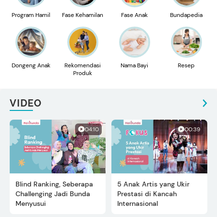
Program Hamil
Fase Kehamilan
Fase Anak
Bundapedia
Dongeng Anak
Rekomendasi
Nama Bayi
Resep
Produk
VIDEO
04:10
00:39
Blind Ranking, Seberapa
5 Anak Artis yang Ukir
Challenging Jadi Bunda
Prestasi di Kancah
Menyusui
Internasional