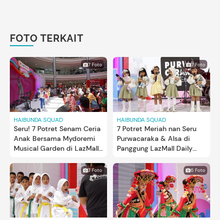
FOTO TERKAIT
7 Foto
7 Foto
HAIBUNDA SQUAD
HAIBUNDA SQUAD
Seru! 7 Potret Senam Ceria
7 Potret Meriah nan Seru
Anak Bersama Mydoremi
Purwacaraka & Alsa di
Musical Garden di LazMall
Panggung LazMall Daily
Daily Bundafest
Bundafest
7 Foto
6 Foto