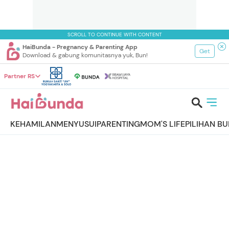
SCROLL TO CONTINUE WITH CONTENT
HaiBunda - Pregnancy & Parenting App
Get
Download & gabung komunitasnya yuk, Bun!
Partner RS
KEHAMILAN
MENYUSUI
PARENTING
MOM'S LIFE
PILIHAN B