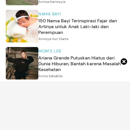
Annisa Karnesyia
NAMA BAYI
150 Nama Bayi Terinspirasi Fajar dan
Artinya untuk Anak Laki-laki dan
Perempuan
Annisya Asri Diarta
MOM'S LIFE
Ariana Grande Putuskan Hiatus dari
Dunia Hiburan, Bantah karena Masalah
Kesehatan
Amira Salsabila
PARENTING
Ayah Ini Tulis Pesan untuk Putrinya yang
Baru Putus Cinta, Isinya Menyentuh
Annisa Karnesyia