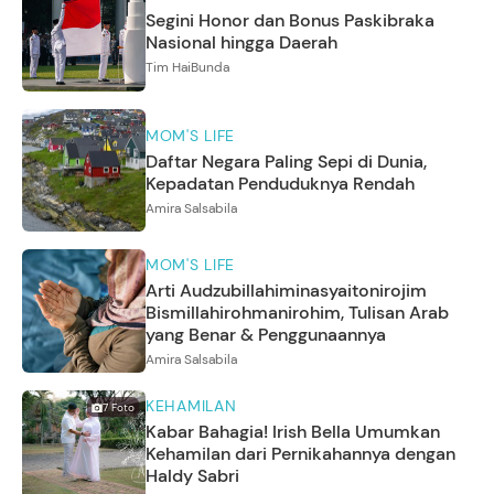
Segini Honor dan Bonus Paskibraka
Nasional hingga Daerah
Tim HaiBunda
MOM'S LIFE
Daftar Negara Paling Sepi di Dunia,
Kepadatan Penduduknya Rendah
Amira Salsabila
MOM'S LIFE
Arti Audzubillahiminasyaitonirojim
Bismillahirohmanirohim, Tulisan Arab
yang Benar & Penggunaannya
Amira Salsabila
KEHAMILAN
7
Foto
Kabar Bahagia! Irish Bella Umumkan
Kehamilan dari Pernikahannya dengan
Haldy Sabri