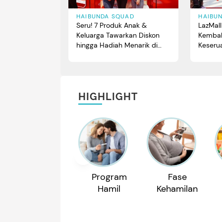
HAIBUNDA SQUAD
HAIBU
Seru! 7 Produk Anak &
LazMall
Keluarga Tawarkan Diskon
Kembali
hingga Hadiah Menarik di
Keseru
LazMall Daily Bundafest
HIGHLIGHT
Program
Fase
Hamil
Kehamilan