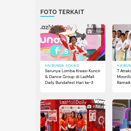
FOTO TERKAIT
7 Foto
HAIBUNDA SQUAD
HAIBU
Serunya Lomba Kreasi Kuncir
7 Atra
& Dance Group di LazMall
MoonSo
Daily Bundafest Hari ke-3
Ramaik
Bundaf
8 Foto