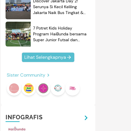
Discover Jakarta Day 2!
Serunya Si Kecil Keliling
Jakarta Naik Bus Tingkat &
Belajar Sejarah
7 Potret Kids Holiday
Program HaiBunda bersama
Super Junior Futsal dan
BRAND'S, Si Kecil & Ayah
Kompak Banget!
Lihat Selengkapnya
Sister Community
mendasi
Nama Bayi
Resep
roduk
INFOGRAFIS