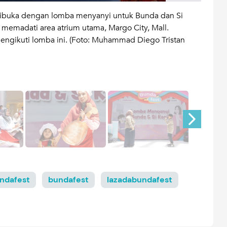
 dibuka dengan lomba menyanyi untuk Bunda dan Si
Lomba
h memadati area atrium utama, Margo City, Mall.
bidan
mengikuti lomba ini. (Foto: Muhammad Diego Tristan
itu a
kesem
undafest
bundafest
lazadabundafest