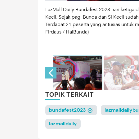
 Lagu ini sukses
LazMall Daily Bundafest 2023 hari ketiga
ty ini didukung
Kecil. Sejak pagi Bunda dan Si Kecil suda
Goon, Kintakun x
Terdapat 21 peserta yang antusias untuk 
 di atas langsung
Firdaus / HaiBunda)
tan Firdaus /
TOPIK TERKAIT
bundafest2023
lazmalldailyb
lazmalldaily