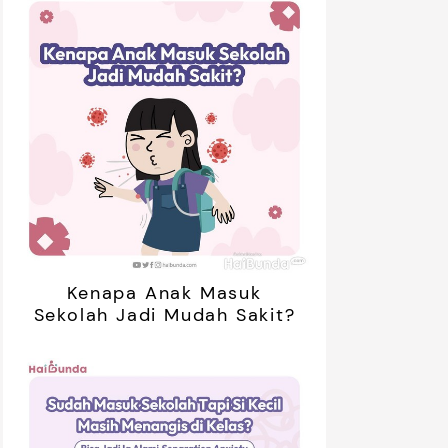
01:20
Kenapa Anak Masuk
Sekolah Jadi Mudah Sakit?
ak Bosan Saat Libur? Coba 7
5 Ide Libur
inan Tanpa Gadget Ini!
Bareng Anak