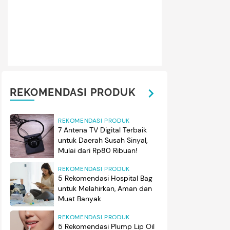
 menyanyi Bunda dan Si Kecil ini dihadiri oleh dewan juri yang 
gnya yaitu Ayah Dani yang merupakan instruktur vokal dari Pur
da juga Bunda Iin Yumiyanti selaku Pimpinan Redaksi HaiBunda y
patan ini. (Foto: Muhammad Diego Tristan Firdaus / HaiBunda)
REKOMENDASI PRODUK
REKOMENDASI PRODUK
7 Antena TV Digital Terbaik
untuk Daerah Susah Sinyal,
Mulai dari Rp80 Ribuan!
REKOMENDASI PRODUK
5 Rekomendasi Hospital Bag
untuk Melahirkan, Aman dan
Muat Banyak
REKOMENDASI PRODUK
5 Rekomendasi Plump Lip Oil