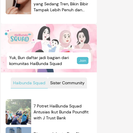
yang Sedang Tren, Bikin Bibir
Tampak Lebih Penuh dan
Berkilau
Yuk, Bun daftar jadi bagian dari
Join
komunitas HaiBunda Squad
Haibunda Squad
Sister Community
7 Potret HaiBunda Squad
Antusias Ikut Bunda Poundfit
with J Trust Bank