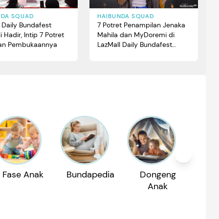
NDA SQUAD
HAIBUNDA SQUAD
 Daily Bundafest
7 Potret Penampilan Jenaka
 Hadir, Intip 7 Potret
Mahila dan MyDoremi di
an Pembukaannya
LazMall Daily Bundafest
2023 Day 1
Fase Anak
Bundapedia
Dongeng
Reko
Anak
P