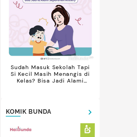
Sudah Masuk Sekolah Tapi
retan Artis yang Menetap di
5 Potret Kedekatan Alyssa
ar Negeri Usai Menikah, Intip
Daguise Bersama Ayahanda
Si Kecil Masih Menangis di
Potret Terbarunya
asal Prancis, Dipuji Tampan
Kelas? Bisa Jadi Alami
oleh Netizen
Separation Anxiety
KOMIK BUNDA