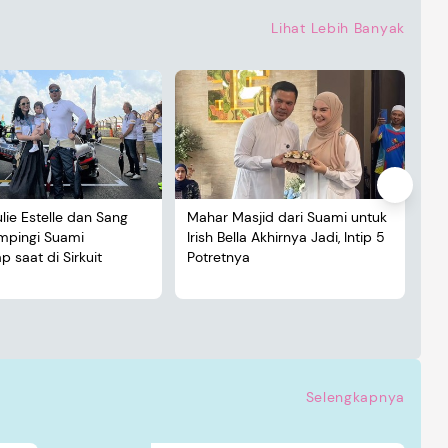
Lihat Lebih Banyak
ulie Estelle dan Sang
Mahar Masjid dari Suami untuk
De
ampingi Suami
Irish Bella Akhirnya Jadi, Intip 5
Lu
 saat di Sirkuit
Potretnya
5 
Selengkapnya