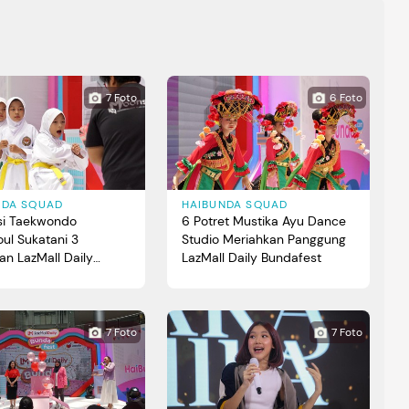
7 Foto
6 Foto
NDA SQUAD
HAIBUNDA SQUAD
ksi Taekwondo
6 Potret Mustika Ayu Dance
ul Sukatani 3
Studio Meriahkan Panggung
an LazMall Daily
LazMall Daily Bundafest
est Day 1
7 Foto
7 Foto