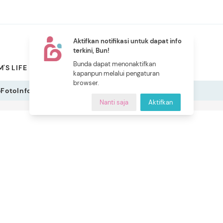
Aktifkan notifikasi untuk dapat info
terkini, Bun!
NEW
Bunda dapat menonaktifkan
'S LIFE
PILIHAN BUNDA
CERITA BUNDA
INDEKS
kapanpun melalui pengaturan
browser.
o
Foto
Infografis
Nanti saja
Aktifkan