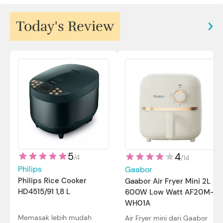
Today's Review
5
4
/
4
/
14
Philips
Gaabor
Philips Rice Cooker
Gaabor Air Fryer Mini 2L
HD4515/91 1,8 L
600W Low Watt AF20M-
WH01A
Memasak lebih mudah
Air Fryer mini dari Gaabor