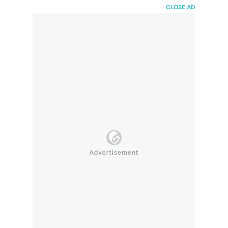
HaiBunda
CLOSE AD