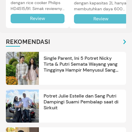
dengan rice cooker Philips
dengan kapasitas 2L hanya
HD4515/91. Simak reviewnya
membutuhkan daya 600W
di sini.
dalam pemakaian. Simak
Review
Review
review selengkapnya di sini.
REKOMENDASI
Single Parent, Ini 5 Potret Nicky
Tirta & Putri Semata Wayang yang
Tingginya Hampir Menyusul Sang
Ayah
Potret Julie Estelle dan Sang Putri
Dampingi Suami Pembalap saat di
Sirkuit