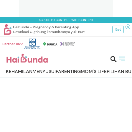
SCROLL TO CONTINUE WITH CONTENT
HaiBunda - Pregnancy & Parenting App
Get
Download & gabung komunitasnya yuk, Bun!
Partner RS
KEHAMILAN
MENYUSUI
PARENTING
MOM'S LIFE
PILIHAN B