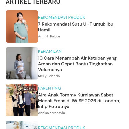
ARTIKEL TERBARU
REKOMENDASI PRODUK
7 Rekomendasi Susu UHT untuk Ibu
Hamil
Amrikh Palupi
KEHAMILAN
10 Cara Menambah Air Ketuban yang
Aman dan Cepat Bantu Tingkatkan
Volumenya
Melly Febrida
PARENTING
5
Foto
Aira Anak Tommy Kurniawan Sabet
Medali Emas di IWISE 2026 di London,
Intip Potretnya
Annisa Karnesyia
REKOMENDASI PRODUK