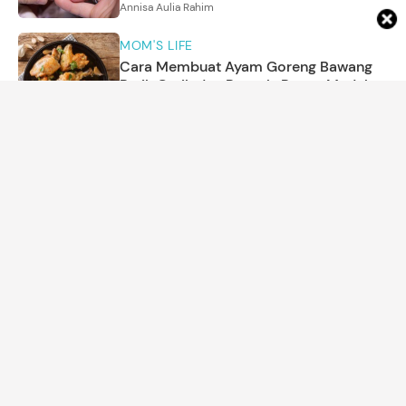
Annisa Aulia Rahim
MOM'S LIFE
Cara Membuat Ayam Goreng Bawang
Putih Gurih dan Renyah, Resep Mudah
dengan Aroma Menggoda
Amira Salsabila
ARTIKEL LAINNYA
DETIK NETWORK