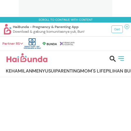
SCROLL TO CONTINUE WITH CONTENT
HaiBunda - Pregnancy & Parenting App
Get
Download & gabung komunitasnya yuk, Bun!
Partner RS
KEHAMILAN
MENYUSUI
PARENTING
MOM'S LIFE
PILIHAN B