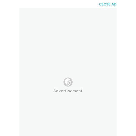
HaiBunda
CLOSE AD