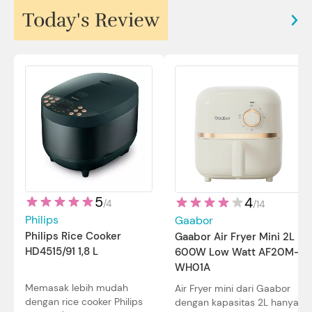
Today's Review
5
4
/
4
/
14
Philips
Gaabor
Philips Rice Cooker
Gaabor Air Fryer Mini 2L
HD4515/91 1,8 L
600W Low Watt AF20M-
WH01A
Memasak lebih mudah
Air Fryer mini dari Gaabor
dengan rice cooker Philips
dengan kapasitas 2L hanya