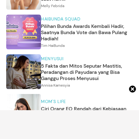
Melly Febrida
HAIBUNDA SQUAD
Pilihan Bunda Awards Kembali Hadir,
Saatnya Bunda Vote dan Bawa Pulang
Hadiah!
Tim HaiBunda
MENYUSUI
5 Fakta dan Mitos Seputar Mastitis,
Peradangan di Payudara yang Bisa
Ganggu Proses Menyusui
Annisa Karnesyia
MOM'S LIFE
Ciri Orang EQ Rendah dari Kebiasaan
Sehari-hari
Amira Salsabila