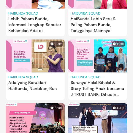
HAIBUNDA SQUAD
HAIBUNDA SQUAD
Lebih Paham Bunda,
HaiBunda Lebih Seru &
Informasi Lengkap Seputar
Paling Paham Bunda,
Kehamilan Ada di
Tanggalnya Mainnya
HaiBunda
00:32
03:30
HAIBUNDA SQUAD
HAIBUNDA SQUAD
Ada yang Baru dari
Serunya Halal Bihalal &
HaiBunda, Nantikan, Bun
Story Telling Anak bersama
J TRUST BANK, Dihadiri
100 Bunda bersama Si
Kecil
02:08
03:05