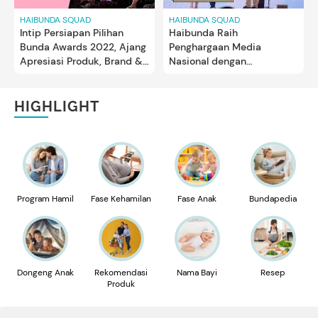
HAIBUNDA SQUAD
HAIBUNDA SQUAD
Intip Persiapan Pilihan
Haibunda Raih
Bunda Awards 2022, Ajang
Penghargaan Media
Apresiasi Produk, Brand &
Nasional dengan
Tokoh untuk Pertama
Pertumbuhan Brand
Kalinya
Terbaik di AMSI Awards
2022
HIGHLIGHT
Program Hamil
Fase Kehamilan
Fase Anak
Bundapedia
Dongeng Anak
Rekomendasi
Nama Bayi
Resep
Produk