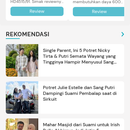
HD4515/91. Simak reviewnya
membutuhkan daya 600W
di sini.
dalam pemakaian. Simak
Review
Review
review selengkapnya di sini.
REKOMENDASI
Single Parent, Ini 5 Potret Nicky
Tirta & Putri Semata Wayang yang
Tingginya Hampir Menyusul Sang
Ayah
Potret Julie Estelle dan Sang Putri
Dampingi Suami Pembalap saat di
Sirkuit
Mahar Masjid dari Suami untuk Irish