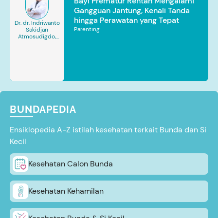
Bayi Prematur Rentan Mengalami
Gangguan Jantung, Kenali Tanda
hingga Perawatan yang Tepat
Dr. dr. Indriwanto
Parenting
Sakidjan
Atmosudigdo,
Sp.JP(K). MARS
BUNDAPEDIA
Ensiklopedia A-Z istilah kesehatan terkait Bunda dan Si
Kecil
Kesehatan Calon Bunda
Kesehatan Kehamilan