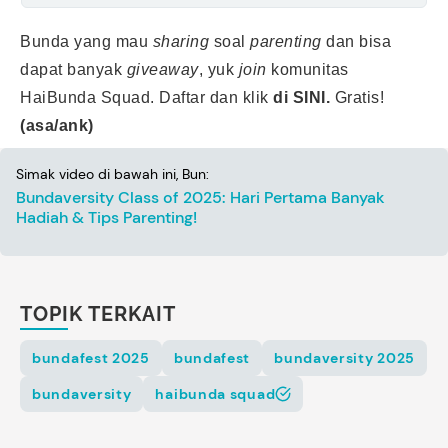
Bunda yang mau
sharing
soal
parenting
dan bisa
dapat banyak
giveaway
, yuk
join
komunitas
HaiBunda Squad. Daftar dan klik
di SINI.
Gratis!
(asa/ank)
Simak video di bawah ini, Bun:
Bundaversity Class of 2025: Hari Pertama Banyak
Hadiah & Tips Parenting!
TOPIK TERKAIT
bundafest 2025
bundafest
bundaversity 2025
bundaversity
haibunda squad