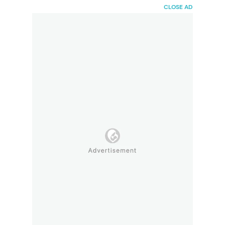
HaiBunda
CLOSE AD