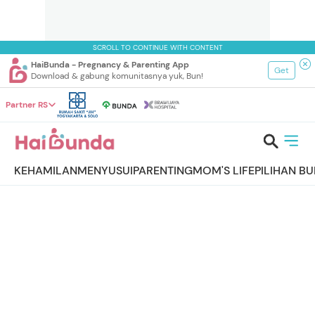
SCROLL TO CONTINUE WITH CONTENT
HaiBunda - Pregnancy & Parenting App
Get
Download & gabung komunitasnya yuk, Bun!
Partner RS
KEHAMILAN
MENYUSUI
PARENTING
MOM'S LIFE
PILIHAN B