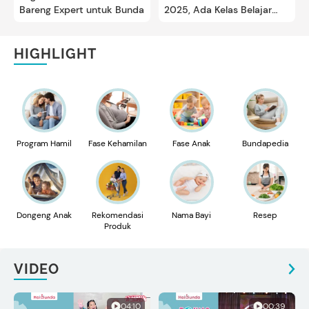
Bareng Expert untuk Bunda
2025, Ada Kelas Belajar
Personal Color Bun!
HIGHLIGHT
Program Hamil
Fase Kehamilan
Fase Anak
Bundapedia
Dongeng Anak
Rekomendasi
Nama Bayi
Resep
Produk
VIDEO
04:10
00:39