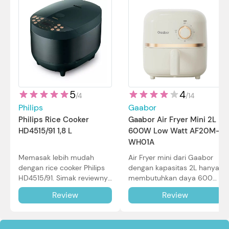
5
4
/
4
/
14
Philips
Gaabor
Philips Rice Cooker
Gaabor Air Fryer Mini 2L
HD4515/91 1,8 L
600W Low Watt AF20M-
WH01A
Memasak lebih mudah
Air Fryer mini dari Gaabor
dengan rice cooker Philips
dengan kapasitas 2L hanya
HD4515/91. Simak reviewnya
membutuhkan daya 600W
di sini.
dalam pemakaian. Simak
Review
Review
review selengkapnya di sini.