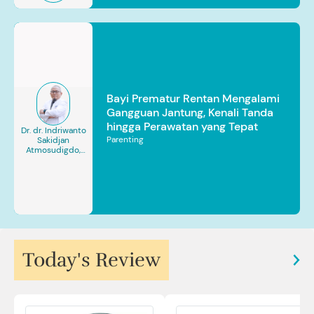
Bayi Prematur Rentan Mengalami
Gangguan Jantung, Kenali Tanda
hingga Perawatan yang Tepat
Dr. dr. Indriwanto
Parenting
Sakidjan
Atmosudigdo,
Sp.JP(K). MARS
Today's Review