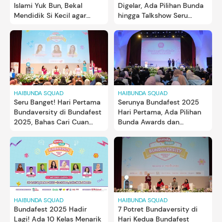
Islami Yuk Bun, Bekal
Digelar, Ada Pilihan Bunda
Mendidik Si Kecil agar
hingga Talkshow Seru
Lebih Terarah
dengan Pakar di
Bundaversity
HAIBUNDA SQUAD
HAIBUNDA SQUAD
Seru Banget! Hari Pertama
Serunya Bundafest 2025
Bundaversity di Bundafest
Hari Pertama, Ada Pilihan
2025, Bahas Cari Cuan
Bunda Awards dan
hingga Nutrisi Anak Bareng
Penampilan Ghea Indrawari
Expert
HAIBUNDA SQUAD
HAIBUNDA SQUAD
Bundafest 2025 Hadir
7 Potret Bundaversity di
Lagi! Ada 10 Kelas Menarik
Hari Kedua Bundafest