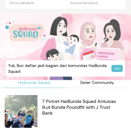
Amira Salsabila
Annisa Karnesyia
Yuk, Bun daftar jadi bagian dari komunitas HaiBunda
Join
Squad
Haibunda Squad
Sister Community
7 Potret HaiBunda Squad Antusias
Ikut Bunda Poundfit with J Trust
Bank