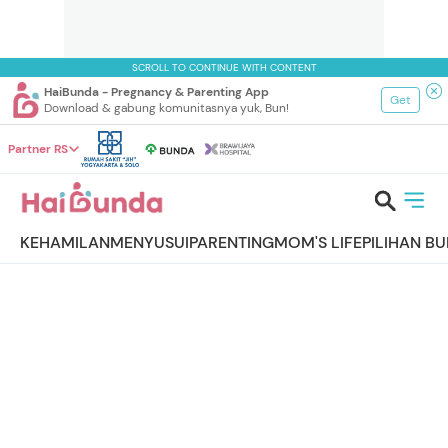
SCROLL TO CONTINUE WITH CONTENT
HaiBunda - Pregnancy & Parenting App
Get
Download & gabung komunitasnya yuk, Bun!
Partner RS
KEHAMILAN
MENYUSUI
PARENTING
MOM'S LIFE
PILIHAN B