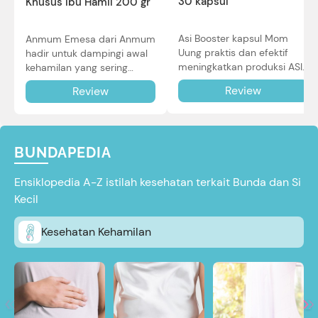
30 kapsul
Khusus Ibu Hamil 200 gr
Asi Booster kapsul Mom
Anmum Emesa dari Anmum
Uung praktis dan efektif
hadir untuk dampingi awal
meningkatkan produksi ASI
kehamilan yang sering
Bunda untuk Si Kecil. Simak
diiringi dengan mual dan
Review
Review
review lengkapnya di sini.
muntah. Simak reviewnya di
sini.
BUNDAPEDIA
Ensiklopedia A-Z istilah kesehatan terkait Bunda dan Si
Kecil
Kesehatan Kehamilan