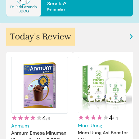
Serviks?
Dr. Rizki Azenda,
Kehamilan
SpOG
Today's Review
4
4
/
14
/
6
Mom Uung
Anmum
Mom Uung Asi Booster
Anmum Emesa Minuman