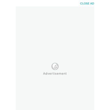
HaiBunda
CLOSE AD