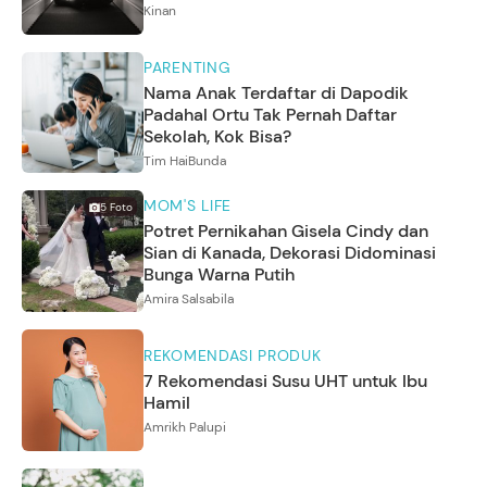
Kinan
PARENTING
Nama Anak Terdaftar di Dapodik
Padahal Ortu Tak Pernah Daftar
Sekolah, Kok Bisa?
Tim HaiBunda
MOM'S LIFE
5
Foto
Potret Pernikahan Gisela Cindy dan
Sian di Kanada, Dekorasi Didominasi
Bunga Warna Putih
Amira Salsabila
REKOMENDASI PRODUK
7 Rekomendasi Susu UHT untuk Ibu
Hamil
Amrikh Palupi