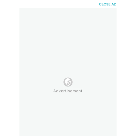
HaiBunda
CLOSE AD