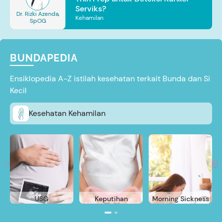
Serviks?
Dr. Rizki Azenda,
Kehamilan
SpOG
BUNDAPEDIA
Ensiklopedia A-Z istilah kesehatan terkait Bunda dan Si
Kecil
Kesehatan Kehamilan
USG
Keputihan
Morning Sickness