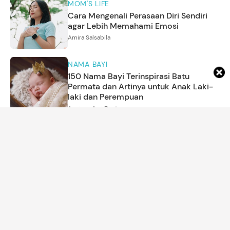
MOM'S LIFE
Cara Mengenali Perasaan Diri Sendiri
agar Lebih Memahami Emosi
Amira Salsabila
NAMA BAYI
150 Nama Bayi Terinspirasi Batu
Permata dan Artinya untuk Anak Laki-
laki dan Perempuan
Annisya Asri Diarta
5
Foto
TRENDING
Potret Kedekatan Taufik Hidayat
Bersama Anak yang Sudah Gadis
Amira Salsabila
ARTIKEL LAINNYA