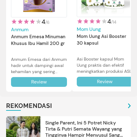
4
4
/
14
/
6
Mom Uung
Anmum
Mom Uung Asi Booster
Anmum Emesa Minuman
30 kapsul
Khusus Ibu Hamil 200 gr
Asi Booster kapsul Mom
Anmum Emesa dari Anmum
Uung praktis dan efektif
hadir untuk dampingi awal
meningkatkan produksi ASI
kehamilan yang sering
Bunda untuk Si Kecil. Simak
diiringi dengan mual dan
Review
Review
review lengkapnya di sini.
muntah. Simak reviewnya di
sini.
REKOMENDASI
Single Parent, Ini 5 Potret Nicky
Tirta & Putri Semata Wayang yang
Tingginya Hampir Menyusul Sang