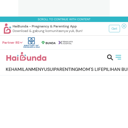
SCROLL TO CONTINUE WITH CONTENT
HaiBunda - Pregnancy & Parenting App
Get
Download & gabung komunitasnya yuk, Bun!
Partner RS
KEHAMILAN
MENYUSUI
PARENTING
MOM'S LIFE
PILIHAN B