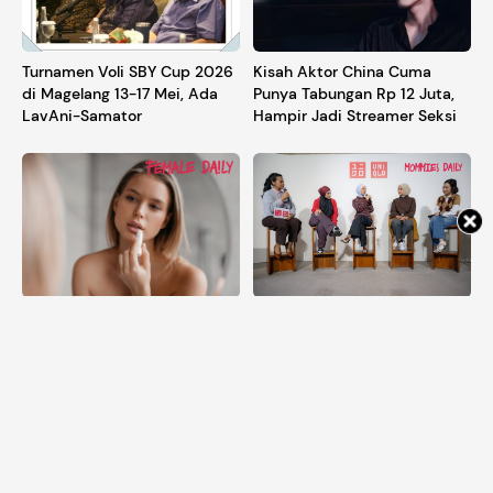
Kisah Aktor China Cuma
Turnamen Voli SBY Cup 2026
Punya Tabungan Rp 12 Juta,
di Magelang 13-17 Mei, Ada
Hampir Jadi Streamer Seksi
LavAni-Samator
Baru di Minggu Ini: Koleksi
Rekomendasi Lipstik Nude
Hijab Pertama UNIQLO hingga
yang Lagi Jadi Incaran
Promo Liburan Keluarga
Banyak Perempuan
tiket.com