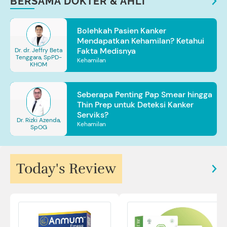
BERSAMA DOKTER & AHLI
Bolehkah Pasien Kanker
Mendapatkan Kehamilan? Ketahui
Fakta Medisnya
Dr. dr. Jeffry Beta
Tenggara, SpPD-
Kehamilan
KHOM
Seberapa Penting Pap Smear hingga
Thin Prep untuk Deteksi Kanker
Serviks?
Dr. Rizki Azenda,
Kehamilan
SpOG
Today's Review