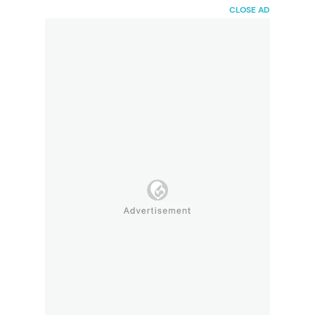
HaiBunda
CLOSE AD