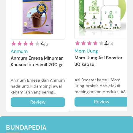
4
4
/
14
/
6
Mom Uung
Anmum
Mom Uung Asi Booster
Anmum Emesa Minuman
30 kapsul
Khusus Ibu Hamil 200 gr
Asi Booster kapsul Mom
Anmum Emesa dari Anmum
Uung praktis dan efektif
hadir untuk dampingi awal
meningkatkan produksi ASI
kehamilan yang sering
Bunda untuk Si Kecil. Simak
diiringi dengan mual dan
Review
Review
review lengkapnya di sini.
muntah. Simak reviewnya di
sini.
BUNDAPEDIA