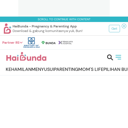
SCROLL TO CONTINUE WITH CONTENT
HaiBunda - Pregnancy & Parenting App
Get
Download & gabung komunitasnya yuk, Bun!
Partner RS
KEHAMILAN
MENYUSUI
PARENTING
MOM'S LIFE
PILIHAN B