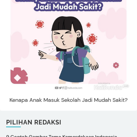
Kenapa Anak Masuk Sekolah Jadi Mudah Sakit?
PILIHAN REDAKSI
9 Contoh Gambar Tema Kemerdekaan Indonesia
P