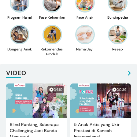
Program Hamil
Fase Kehamilan
Fase Anak
Bundapedia
Dongeng Anak
Rekomendasi
Nama Bayi
Resep
Produk
VIDEO
04:10
00:39
Blind Ranking, Seberapa
5 Anak Artis yang Ukir
Challenging Jadi Bunda
Prestasi di Kancah
Menyusui
Internasional