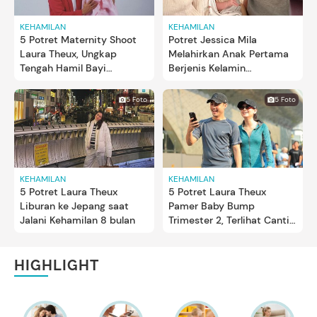
KEHAMILAN
KEHAMILAN
5 Potret Maternity Shoot
Potret Jessica Mila
Laura Theux, Ungkap
Melahirkan Anak Pertama
Tengah Hamil Bayi
Berjenis Kelamin
Perempuan
Perempuan, Diberi Nama
Kyarra
5 Foto
5 Foto
KEHAMILAN
KEHAMILAN
5 Potret Laura Theux
5 Potret Laura Theux
Liburan ke Jepang saat
Pamer Baby Bump
Jalani Kehamilan 8 bulan
Trimester 2, Terlihat Cantik
dan Sehat
HIGHLIGHT