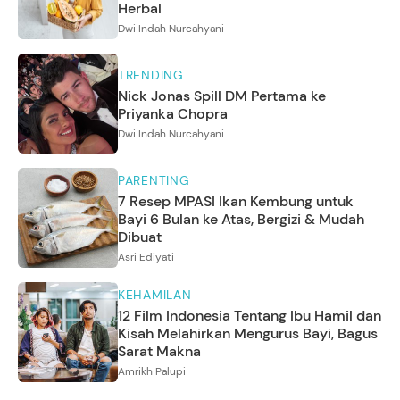
Herbal
Dwi Indah Nurcahyani
TRENDING
Nick Jonas Spill DM Pertama ke
Priyanka Chopra
Dwi Indah Nurcahyani
PARENTING
7 Resep MPASI Ikan Kembung untuk
Bayi 6 Bulan ke Atas, Bergizi & Mudah
Dibuat
Asri Ediyati
KEHAMILAN
12 Film Indonesia Tentang Ibu Hamil dan
Kisah Melahirkan Mengurus Bayi, Bagus
Sarat Makna
Amrikh Palupi