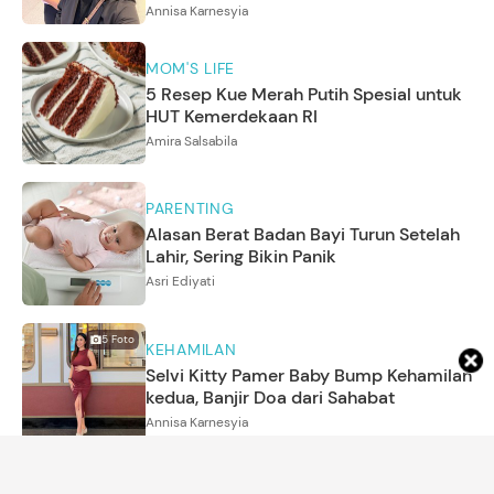
Annisa Karnesyia
MOM'S LIFE
5 Resep Kue Merah Putih Spesial untuk
HUT Kemerdekaan RI
Amira Salsabila
PARENTING
Alasan Berat Badan Bayi Turun Setelah
Lahir, Sering Bikin Panik
Asri Ediyati
5
Foto
KEHAMILAN
Selvi Kitty Pamer Baby Bump Kehamilan
kedua, Banjir Doa dari Sahabat
Annisa Karnesyia