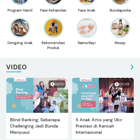
Program Hamil
Fase Kehamilan
Fase Anak
Bundapedia
Dongeng Anak
Rekomendasi
Nama Bayi
Resep
Produk
VIDEO
04:10
00:39
Blind Ranking, Seberapa
5 Anak Artis yang Ukir
Challenging Jadi Bunda
Prestasi di Kancah
Menyusui
Internasional