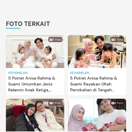
FOTO TERKAIT
5 Foto
5 Foto
KEHAMILAN
KEHAMILAN
5 Potret Anisa Rahma &
5 Potret Anisa Rahma &
Suami Umumkan Jenis
Suami Rayakan Ultah
Kelamin Anak Ketiga,
Pernikahan di Tengah
Kompak Ajak Dua Putri
Kehamilan, Ingin Menua
Kembarnya
Bersama
5 Foto
9 Foto