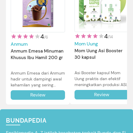
4
4
/
14
/
6
Mom Uung
Anmum
Mom Uung Asi Booster
Anmum Emesa Minuman
30 kapsul
Khusus Ibu Hamil 200 gr
Asi Booster kapsul Mom
Anmum Emesa dari Anmum
Uung praktis dan efektif
hadir untuk dampingi awal
meningkatkan produksi ASI
kehamilan yang sering
Bunda untuk Si Kecil. Simak
diiringi dengan mual dan
Review
Review
review lengkapnya di sini.
muntah. Simak reviewnya di
sini.
BUNDAPEDIA
Ensiklopedia A-Z istilah kesehatan terkait Bunda dan Si