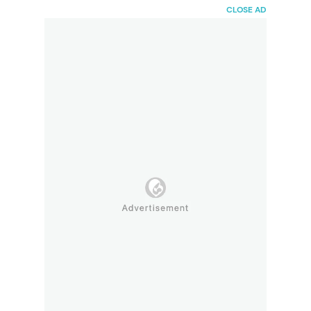
HaiBunda
CLOSE AD