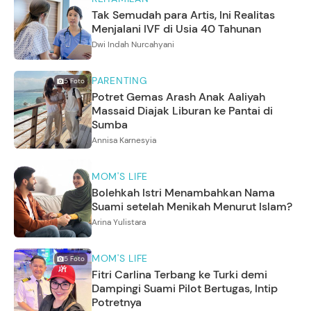
Tak Semudah para Artis, Ini Realitas
Menjalani IVF di Usia 40 Tahunan
Dwi Indah Nurcahyani
PARENTING
5
Foto
Potret Gemas Arash Anak Aaliyah
Massaid Diajak Liburan ke Pantai di
Sumba
Annisa Karnesyia
MOM'S LIFE
Bolehkah Istri Menambahkan Nama
Suami setelah Menikah Menurut Islam?
Arina Yulistara
MOM'S LIFE
5
Foto
Fitri Carlina Terbang ke Turki demi
Dampingi Suami Pilot Bertugas, Intip
Potretnya