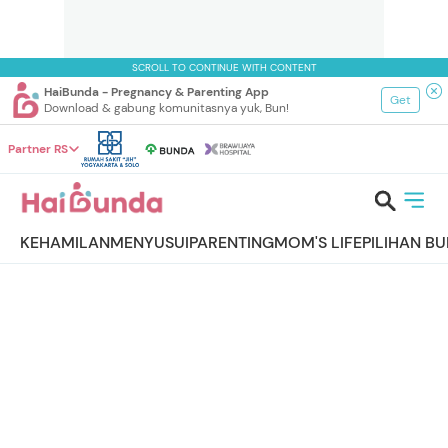
SCROLL TO CONTINUE WITH CONTENT
HaiBunda - Pregnancy & Parenting App
Get
Download & gabung komunitasnya yuk, Bun!
Partner RS
KEHAMILAN
MENYUSUI
PARENTING
MOM'S LIFE
PILIHAN B