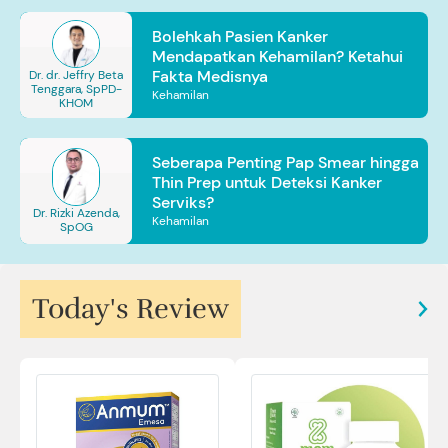
Bolehkah Pasien Kanker
Mendapatkan Kehamilan? Ketahui
Fakta Medisnya
Dr. dr. Jeffry Beta
Tenggara, SpPD-
Kehamilan
KHOM
Seberapa Penting Pap Smear hingga
Thin Prep untuk Deteksi Kanker
Serviks?
Dr. Rizki Azenda,
Kehamilan
SpOG
Today's Review