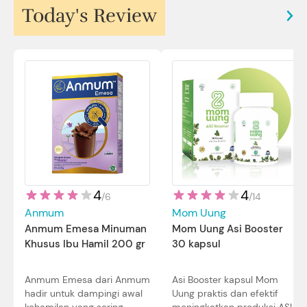
Today's Review
4
4
/
14
/
6
Mom Uung
Anmum
Mom Uung Asi Booster
Anmum Emesa Minuman
30 kapsul
Khusus Ibu Hamil 200 gr
Asi Booster kapsul Mom
Anmum Emesa dari Anmum
Uung praktis dan efektif
hadir untuk dampingi awal
meningkatkan produksi ASI