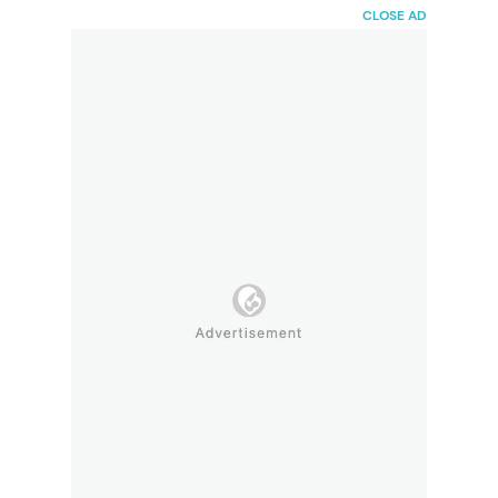
HaiBunda
CLOSE AD