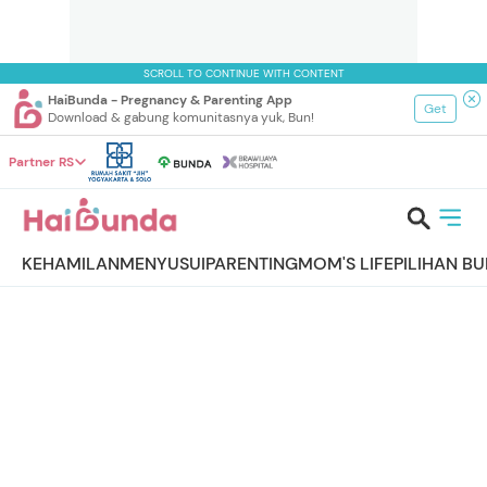
SCROLL TO CONTINUE WITH CONTENT
HaiBunda - Pregnancy & Parenting App
Get
Download & gabung komunitasnya yuk, Bun!
Partner RS
KEHAMILAN
MENYUSUI
PARENTING
MOM'S LIFE
PILIHAN B