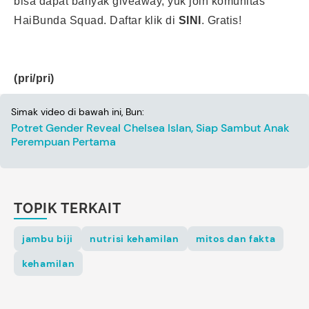
bisa dapat banyak giveaway, yuk join komunitas
HaiBunda Squad. Daftar klik di
SINI
. Gratis!
(pri/pri)
Simak video di bawah ini, Bun:
Potret Gender Reveal Chelsea Islan, Siap Sambut Anak
Perempuan Pertama
TOPIK TERKAIT
jambu biji
nutrisi kehamilan
mitos dan fakta
kehamilan