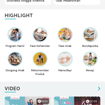
Sickness hingga Anemia
Usai Melahirkan
HIGHLIGHT
Program Hamil
Fase Kehamilan
Fase Anak
Bundapedia
Dongeng Anak
Rekomendasi
Nama Bayi
Resep
Produk
VIDEO
04:10
00:39