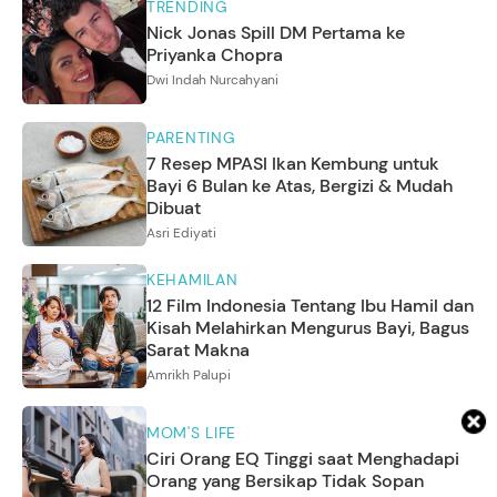
TRENDING
Nick Jonas Spill DM Pertama ke
Priyanka Chopra
Dwi Indah Nurcahyani
PARENTING
7 Resep MPASI Ikan Kembung untuk
Bayi 6 Bulan ke Atas, Bergizi & Mudah
Dibuat
Asri Ediyati
KEHAMILAN
12 Film Indonesia Tentang Ibu Hamil dan
Kisah Melahirkan Mengurus Bayi, Bagus
Sarat Makna
Amrikh Palupi
MOM'S LIFE
Ciri Orang EQ Tinggi saat Menghadapi
Orang yang Bersikap Tidak Sopan