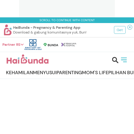
SCROLL TO CONTINUE WITH CONTENT
HaiBunda - Pregnancy & Parenting App
Get
Download & gabung komunitasnya yuk, Bun!
Partner RS
KEHAMILAN
MENYUSUI
PARENTING
MOM'S LIFE
PILIHAN B