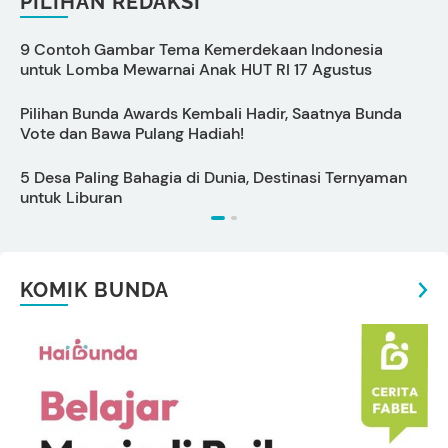
PILIHAN REDAKSI
9 Contoh Gambar Tema Kemerdekaan Indonesia
P
untuk Lomba Mewarnai Anak HUT RI 17 Agustus
S
Pilihan Bunda Awards Kembali Hadir, Saatnya Bunda
C
Vote dan Bawa Pulang Hadiah!
5 Desa Paling Bahagia di Dunia, Destinasi Ternyaman
7
untuk Liburan
T
KOMIK BUNDA