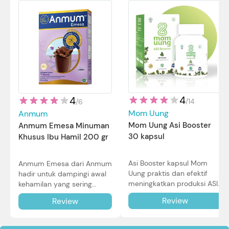
4
4
/
14
/
6
Mom Uung
Anmum
Mom Uung Asi Booster
Anmum Emesa Minuman
30 kapsul
Khusus Ibu Hamil 200 gr
Asi Booster kapsul Mom
Anmum Emesa dari Anmum
Uung praktis dan efektif
hadir untuk dampingi awal
meningkatkan produksi ASI
kehamilan yang sering
Bunda untuk Si Kecil. Simak
diiringi dengan mual dan
Review
Review
review lengkapnya di sini.
muntah. Simak reviewnya di
sini.