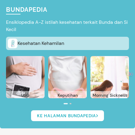
BUNDAPEDIA
Ensiklopedia A-Z istilah kesehatan terkait Bunda dan Si
Kecil
Kesehatan Kehamilan
USG
Keputihan
Morning Sickness
KE HALAMAN BUNDAPEDIA