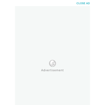
HaiBunda
CLOSE AD