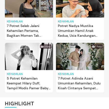
KEHAMILAN
KEHAMILAN
7 Potret Seleb Jalani
Potret Nadya Mustika
Kehamilan Pertama,
Umumkan Hamil Anak
Bagikan Momen Tak
Kedua, Usia Kandungan
Terlupakan Jadi Calon
Sudah 16 Minggu
Bunda
5 Foto
7 Foto
KEHAMILAN
KEHAMILAN
5 Potret Kehamilan
7 Potret Adinda Azani
Keempat Hilary Duff,
Umumkan Kehamilan, Dulu
Tampil Modis Pamer Baby
Kisah Cintanya Sempat
Bump
Viral Bun
HIGHLIGHT