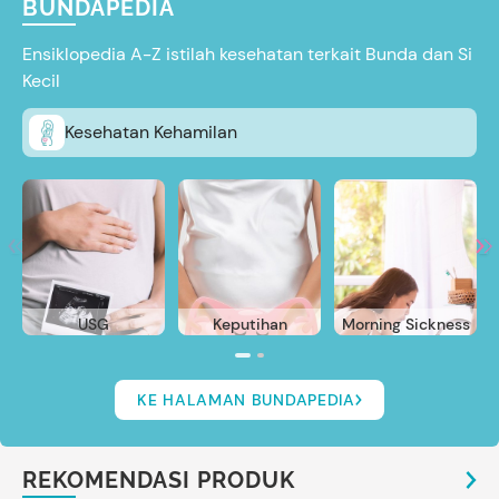
BUNDAPEDIA
Ensiklopedia A-Z istilah kesehatan terkait Bunda dan Si
Kecil
Kesehatan Kehamilan
USG
Keputihan
Morning Sickness
KE HALAMAN BUNDAPEDIA
REKOMENDASI PRODUK