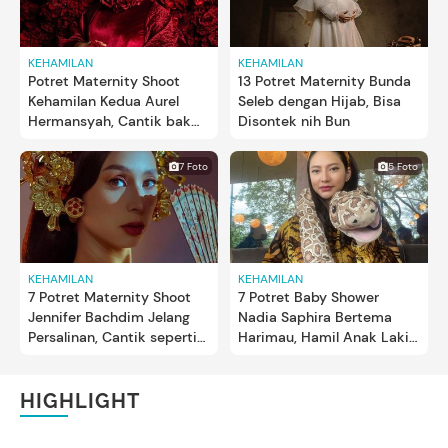
KEHAMILAN
KEHAMILAN
Potret Maternity Shoot
13 Potret Maternity Bunda
Kehamilan Kedua Aurel
Seleb dengan Hijab, Bisa
Hermansyah, Cantik bak
Disontek nih Bun
Bunga Mawar
7 Foto
5 Foto
KEHAMILAN
KEHAMILAN
7 Potret Maternity Shoot
7 Potret Baby Shower
Jennifer Bachdim Jelang
Nadia Saphira Bertema
Persalinan, Cantik seperti
Harimau, Hamil Anak Laki-
Putri Bali
laki?
HIGHLIGHT