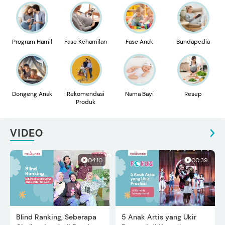
Program Hamil
Fase Kehamilan
Fase Anak
Bundapedia
Dongeng Anak
Rekomendasi
Nama Bayi
Resep
Produk
VIDEO
04:10
00:39
Blind Ranking, Seberapa
5 Anak Artis yang Ukir