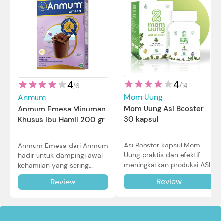
4
4
/
14
/
6
Mom Uung
Anmum
Mom Uung Asi Booster
Anmum Emesa Minuman
30 kapsul
Khusus Ibu Hamil 200 gr
Asi Booster kapsul Mom
Anmum Emesa dari Anmum
Uung praktis dan efektif
hadir untuk dampingi awal
meningkatkan produksi ASI
kehamilan yang sering
Bunda untuk Si Kecil. Simak
diiringi dengan mual dan
Review
Review
review lengkapnya di sini.
muntah. Simak reviewnya di
sini.