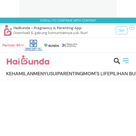
SCROLL TO CONTINUE WITH CONTENT
HaiBunda - Pregnancy & Parenting App
Get
Download & gabung komunitasnya yuk, Bun!
Partner RS
KEHAMILAN
MENYUSUI
PARENTING
MOM'S LIFE
PILIHAN B