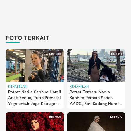
FOTO TERKAIT
5 Foto
7 Foto
KEHAMILAN
KEHAMILAN
Potret Nadia Saphira Hamil
Potret Terbaru Nadia
Anak Kedua, Rutin Prenatal
Saphira Pemain Series
Yoga untuk Jaga Kebugaran
'AADC', Kini Sedang Hamil
Tubuh
Anak Kedua
5 Foto
13 Foto