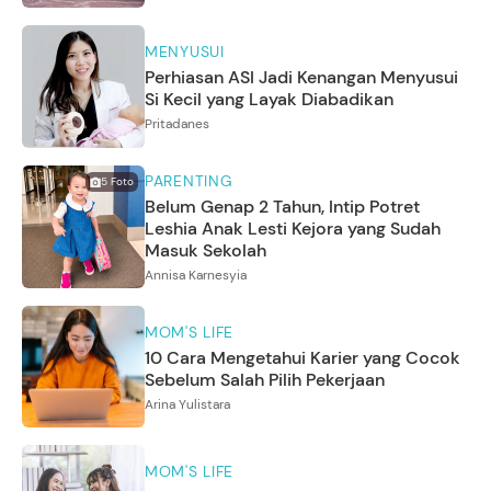
MENYUSUI
Perhiasan ASI Jadi Kenangan Menyusui
Si Kecil yang Layak Diabadikan
Pritadanes
PARENTING
5
Foto
Belum Genap 2 Tahun, Intip Potret
Leshia Anak Lesti Kejora yang Sudah
Masuk Sekolah
Annisa Karnesyia
MOM'S LIFE
10 Cara Mengetahui Karier yang Cocok
Sebelum Salah Pilih Pekerjaan
Arina Yulistara
MOM'S LIFE