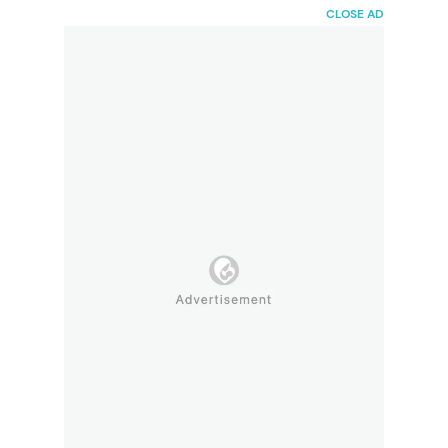
HaiBunda
CLOSE AD