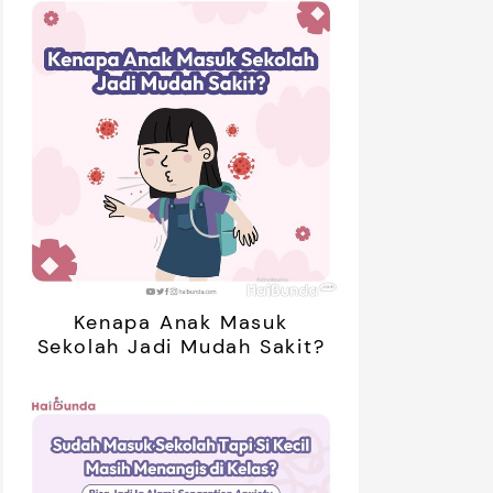
01:20
Kenapa Anak Masuk
Sekolah Jadi Mudah Sakit?
ak Bosan Saat Libur? Coba 7
5 Ide Libur
inan Tanpa Gadget Ini!
Bareng Anak