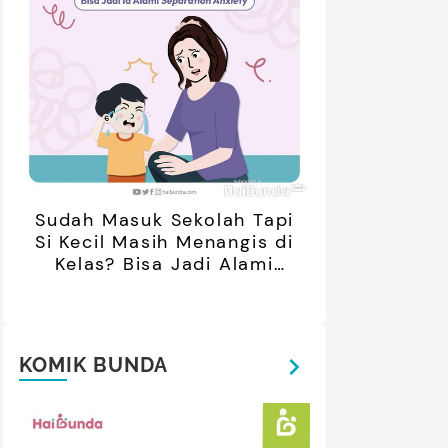
Sudah Masuk Sekolah Tapi
Si Kecil Masih Menangis di
Kelas? Bisa Jadi Alami
retan Artis yang Menetap di
5 Potret Kedekatan Alyssa
Separation Anxiety
ar Negeri Usai Menikah, Intip
Daguise Bersama Ayahanda
Potret Terbarunya
asal Prancis, Dipuji Tampan
oleh Netizen
KOMIK BUNDA