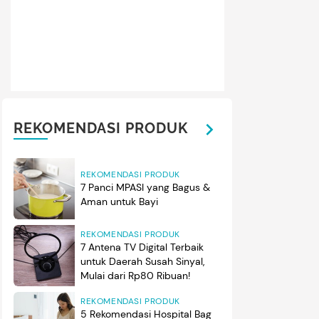
 potret
maternity
ini, Chelsea tampil anggun mengenakan gau
an
ruffled layers
. Perempuan 31 tahun ini memamerkan
baby 
k besar. (Foto: Instagram @chelseaislan)
REKOMENDASI PRODUK
REKOMENDASI PRODUK
7 Panci MPASI yang Bagus &
Aman untuk Bayi
REKOMENDASI PRODUK
7 Antena TV Digital Terbaik
untuk Daerah Susah Sinyal,
Mulai dari Rp80 Ribuan!
REKOMENDASI PRODUK
5 Rekomendasi Hospital Bag