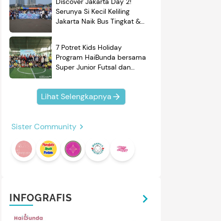
Discover Jakarta Day 2!
Serunya Si Kecil Keliling
Jakarta Naik Bus Tingkat &
Belajar Sejarah
7 Potret Kids Holiday
Program HaiBunda bersama
Super Junior Futsal dan
BRAND'S, Si Kecil & Ayah
Kompak Banget!
Lihat Selengkapnya
Sister Community
INFOGRAFIS
mendasi
Nama Bayi
Resep
roduk