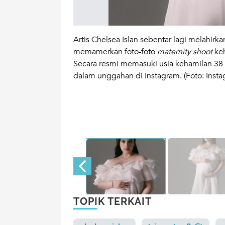
s kelamin
Artis Chelsea Islan sebentar lagi melahir
engaku sudah siap
memamerkan foto-foto
maternity shoot
keh
nganmu, kami
Secara resmi memasuki usia kehamilan 38 m
dengan cara yang
dalam unggahan di Instagram. (Foto: Insta
n kata-kata, dan
mi akan selalu ada
!" tulis Chelsea.
TOPIK TERKAIT