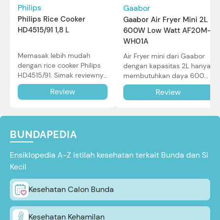
Philips
Gaabor
Philips Rice Cooker
Gaabor Air Fryer Mini 2L
HD4515/91 1,8 L
600W Low Watt AF20M-
WH01A
Memasak lebih mudah
Air Fryer mini dari Gaabor
dengan rice cooker Philips
dengan kapasitas 2L hanya
HD4515/91. Simak reviewnya
membutuhkan daya 600W
di sini.
dalam pemakaian. Simak
Review
Review
review selengkapnya di sini.
BUNDAPEDIA
Ensiklopedia A-Z istilah kesehatan terkait Bunda dan Si
Kecil
Kesehatan Calon Bunda
Kesehatan Kehamilan