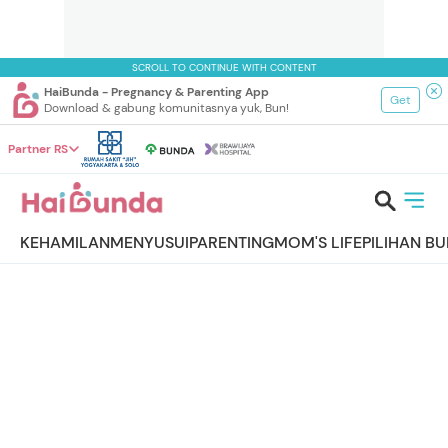
SCROLL TO CONTINUE WITH CONTENT
HaiBunda - Pregnancy & Parenting App
Get
Download & gabung komunitasnya yuk, Bun!
Partner RS
KEHAMILAN
MENYUSUI
PARENTING
MOM'S LIFE
PILIHAN B