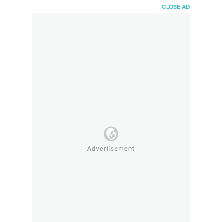
HaiBunda
CLOSE AD