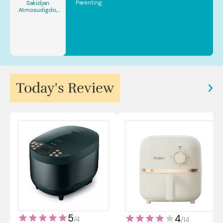
Parenting
Sakidjan
Atmosudigdo,
Sp.JP(K). MARS
Today's Review
5
4
/
4
/
14