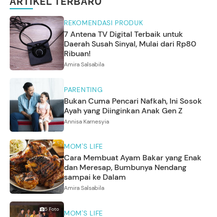
ARTIKEL TERBARU
REKOMENDASI PRODUK
7 Antena TV Digital Terbaik untuk
Daerah Susah Sinyal, Mulai dari Rp80
Ribuan!
Amira Salsabila
PARENTING
Bukan Cuma Pencari Nafkah, Ini Sosok
Ayah yang Diinginkan Anak Gen Z
Annisa Karnesyia
MOM'S LIFE
Cara Membuat Ayam Bakar yang Enak
dan Meresap, Bumbunya Nendang
sampai ke Dalam
Amira Salsabila
5
Foto
MOM'S LIFE