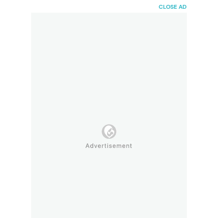
HaiBunda
CLOSE AD