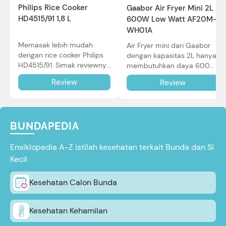
Philips Rice Cooker
Gaabor Air Fryer Mini 2L
HD4515/91 1,8 L
600W Low Watt AF20M-
WH01A
Memasak lebih mudah
Air Fryer mini dari Gaabor
dengan rice cooker Philips
dengan kapasitas 2L hanya
HD4515/91. Simak reviewnya
membutuhkan daya 600W
di sini.
dalam pemakaian. Simak
Review
Review
review selengkapnya di sini.
BUNDAPEDIA
Ensiklopedia A-Z istilah kesehatan terkait Bunda dan Si
Kecil
Kesehatan Calon Bunda
Kesehatan Kehamilan