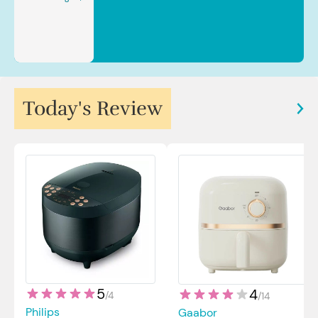
Sp.JP(K). MARS
Today's Review
5
4
/
4
/
14
Philips
Gaabor