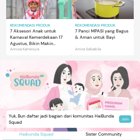
REKOMENDASI PRODUK
REKOMENDASI PRODUK
7 Aksesori Anak untuk
7 Panci MPASI yang Bagus
Karnaval Kemerdekaan 17
& Aman untuk Bayi
Agustus, Bikin Makin
Annisa Karnesyia
Amira Salsabila
Gemas
Yuk, Bun daftar jadi bagian dari komunitas HaiBunda
Join
Squad
Haibunda Squad
Sister Community