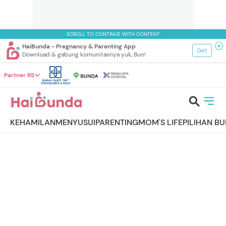
SCROLL TO CONTINUE WITH CONTENT
HaiBunda - Pregnancy & Parenting App
Get
Download & gabung komunitasnya yuk, Bun!
Partner RS
KEHAMILAN
MENYUSUI
PARENTING
MOM'S LIFE
PILIHAN B