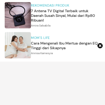
REKOMENDASI PRODUK
7 Antena TV Digital Terbaik untuk
Daerah Susah Sinyal, Mulai dari Rp80
Ribuan!
Amira Salsabila
MOM'S LIFE
Cara Mengenali Ibu Mertua dengan EQ
Tinggi dari Sikapnya
Annisa Karnesyia
KEHAMILAN
Deepika Padukone Bagikan Realita
Hamil Anak Kedua Sambil Mengasuh
Anak Pertama
Annisa Karnesyia
REKOMENDASI PRODUK
7 Aksesori Anak untuk Karnaval