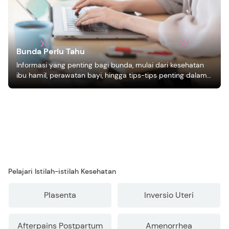
Bunda Perlu Tahu
Informasi yang penting bagi bunda, mulai dari kesehatan
ibu hamil, perawatan bayi, hingga tips-tips penting dalam
mengasuh anak
Pelajari Istilah-istilah Kesehatan
Plasenta
Inversio Uteri
Afterpains Postpartum
Amenorrhea