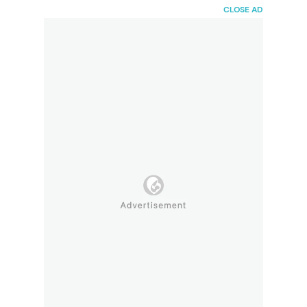
HaiBunda
CLOSE AD