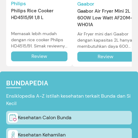
Philips
Gaabor
Philips Rice Cooker
Gaabor Air Fryer Mini 2L
HD4515/91 1,8 L
600W Low Watt AF20M-
WH01A
Memasak lebih mudah
Air Fryer mini dari Gaabor
dengan rice cooker Philips
dengan kapasitas 2L hanya
HD4515/91. Simak reviewnya
membutuhkan daya 600W
di sini.
dalam pemakaian. Simak
Review
Review
review selengkapnya di sini.
BUNDAPEDIA
Ensiklopedia A-Z istilah kesehatan terkait Bunda dan Si
Kecil
Kesehatan Calon Bunda
Kesehatan Kehamilan