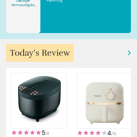
Parenting
Sakidjan
Atmosudigdo,
Sp.JP(K). MARS
Today's Review
5
4
/
4
/
14