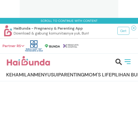
SCROLL TO CONTINUE WITH CONTENT
HaiBunda - Pregnancy & Parenting App
Get
Download & gabung komunitasnya yuk, Bun!
Partner RS
KEHAMILAN
MENYUSUI
PARENTING
MOM'S LIFE
PILIHAN B