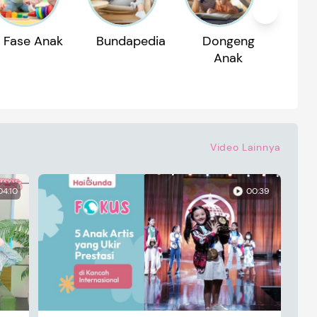
Fase Anak
Bundapedia
Dongeng
Reko
Anak
P
Video Lainnya
04:10
00:39