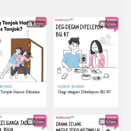
5
Foto
5
Foto
 BUNDA
KOMIK BUNDA
Tonjok Harus Dibalas
Deg-degan Ditelepon BU RT
?
5
Foto
5
Foto