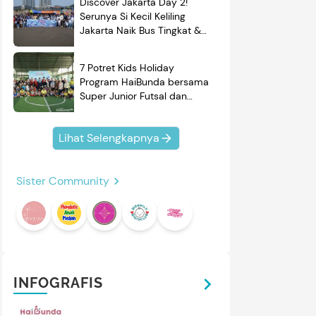
Discover Jakarta Day 2!
Serunya Si Kecil Keliling
Jakarta Naik Bus Tingkat &
Belajar Sejarah
7 Potret Kids Holiday
Program HaiBunda bersama
Super Junior Futsal dan
BRAND'S, Si Kecil & Ayah
Kompak Banget!
Lihat Selengkapnya
Sister Community
INFOGRAFIS