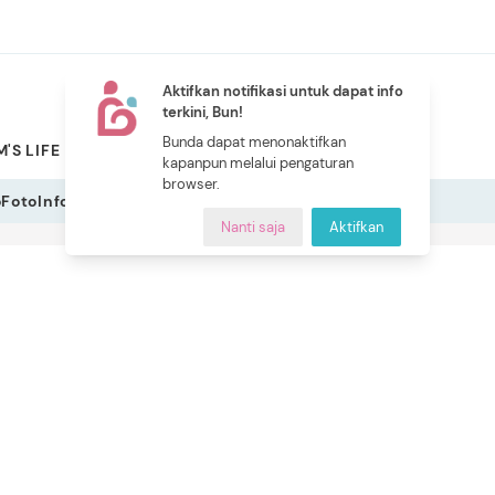
Aktifkan notifikasi untuk dapat info
terkini, Bun!
NEW
Bunda dapat menonaktifkan
'S LIFE
PILIHAN BUNDA
CERITA BUNDA
INDEKS
kapanpun melalui pengaturan
browser.
o
Foto
Infografis
Nanti saja
Aktifkan