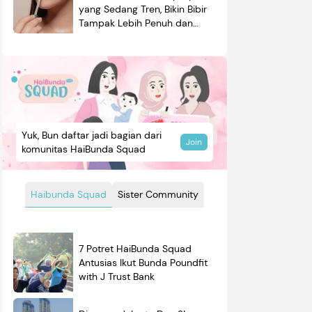
yang Sedang Tren, Bikin Bibir
Tampak Lebih Penuh dan
Berkilau
Yuk, Bun daftar jadi bagian dari
Join
komunitas HaiBunda Squad
Haibunda Squad
Sister Community
7 Potret HaiBunda Squad
Antusias Ikut Bunda Poundfit
with J Trust Bank