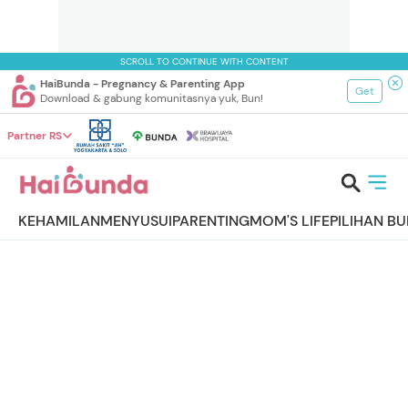
SCROLL TO CONTINUE WITH CONTENT
HaiBunda - Pregnancy & Parenting App
Get
Download & gabung komunitasnya yuk, Bun!
Partner RS
KEHAMILAN
MENYUSUI
PARENTING
MOM'S LIFE
PILIHAN B