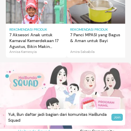
REKOMENDASI PRODUK
REKOMENDASI PRODUK
7 Aksesori Anak untuk
7 Panci MPASI yang Bagus
Karnaval Kemerdekaan 17
& Aman untuk Bayi
Agustus, Bikin Makin
Annisa Karnesyia
Amira Salsabila
Gemas
Yuk, Bun daftar jadi bagian dari komunitas HaiBunda
Join
Squad