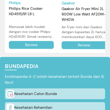
Philips
Gaabor
Philips Rice Cooker
Gaabor Air Fryer Mini 2L
HD4515/91 1,8 L
600W Low Watt AF20M-
WH01A
Memasak lebih mudah
Air Fryer mini dari Gaabor
dengan rice cooker Philips
dengan kapasitas 2L hanya
HD4515/91. Simak reviewnya
membutuhkan daya 600W
di sini.
dalam pemakaian. Simak
Review
Review
review selengkapnya di sini.
BUNDAPEDIA
Ensiklopedia A-Z istilah kesehatan terkait Bunda dan Si
Kecil
Kesehatan Calon Bunda
Kesehatan Kehamilan