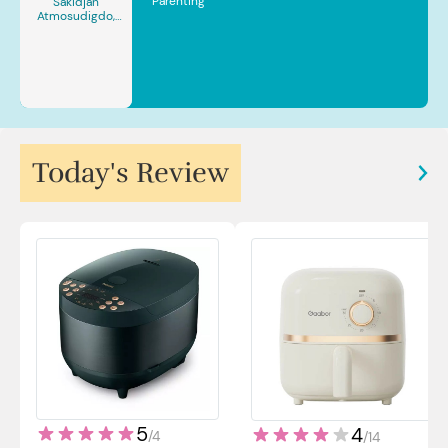
Parenting
Sakidjan
Atmosudigdo,
Sp.JP(K). MARS
Today's Review
5
4
/
4
/
14