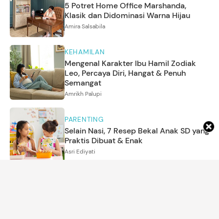
5 Potret Home Office Marshanda,
Klasik dan Didominasi Warna Hijau
Amira Salsabila
KEHAMILAN
Mengenal Karakter Ibu Hamil Zodiak
Leo, Percaya Diri, Hangat & Penuh
Semangat
Amrikh Palupi
PARENTING
Selain Nasi, 7 Resep Bekal Anak SD yang
Praktis Dibuat & Enak
Asri Ediyati
MOM'S LIFE
Cara Mengenali Ibu Mertua dengan EQ
Tinggi dari Sikapnya
Annisa Karnesyia