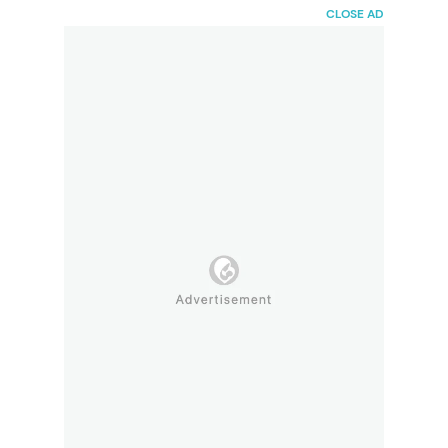
HaiBunda
CLOSE AD