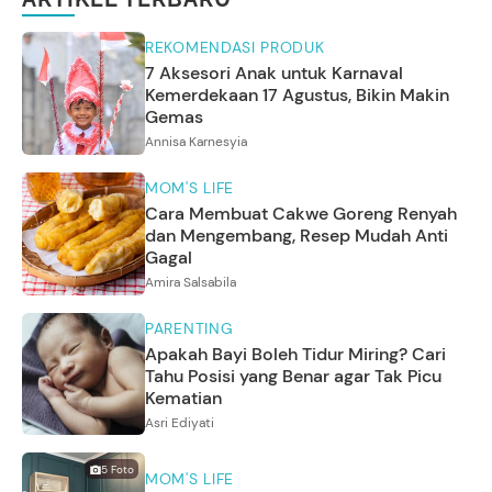
REKOMENDASI PRODUK
7 Aksesori Anak untuk Karnaval
Kemerdekaan 17 Agustus, Bikin Makin
Gemas
Annisa Karnesyia
MOM'S LIFE
Cara Membuat Cakwe Goreng Renyah
dan Mengembang, Resep Mudah Anti
Gagal
Amira Salsabila
PARENTING
Apakah Bayi Boleh Tidur Miring? Cari
Tahu Posisi yang Benar agar Tak Picu
Kematian
Asri Ediyati
5
Foto
MOM'S LIFE