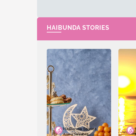
HAIBUNDA STORIES
HaiBunda Stories
Amira Salsabila