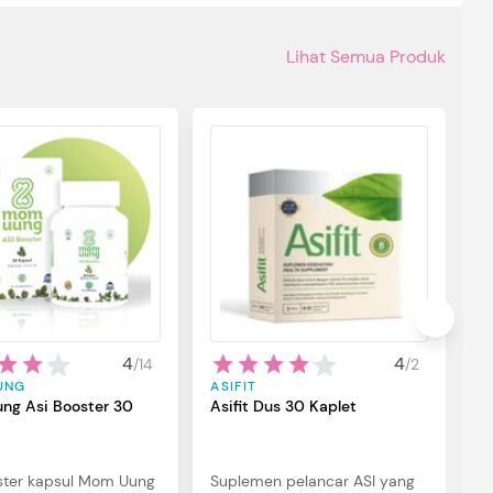
Lihat Semua Produk
S
S
B
S
p
u
ba
4
4
/
14
/
2
ma
UNG
ASIFIT
si
ng Asi Booster 30
Asifit Dus 30 Kaplet
ster kapsul Mom Uung
Suplemen pelancar ASI yang