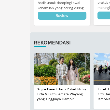
praktis 
hadir untuk dampingi awal
meningk
kehamilan yang sering diiringi
Bunda u
dengan mual dan muntah.
Review
review l
Simak reviewnya di sini.
REKOMENDASI
Single Parent, Ini 5 Potret Nicky
Potret J
Tirta & Putri Semata Wayang
Putri D
yang Tingginya Hampir
Pembalap
Menyusul Sang Ayah