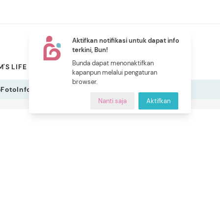
Aktifkan notifikasi untuk dapat info
terkini, Bun!
NEW
Bunda dapat menonaktifkan
'S LIFE
PILIHAN BUNDA
CERITA BUNDA
INDEKS
kapanpun melalui pengaturan
browser.
o
Foto
Infografis
Nanti saja
Aktifkan