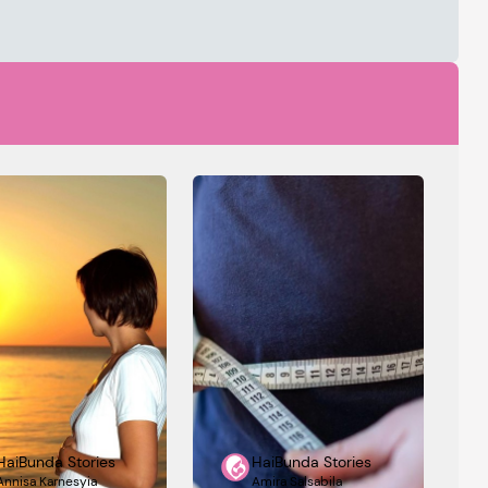
HaiBunda Stories
HaiBunda Stories
Annisa Karnesyia
Amira Salsabila