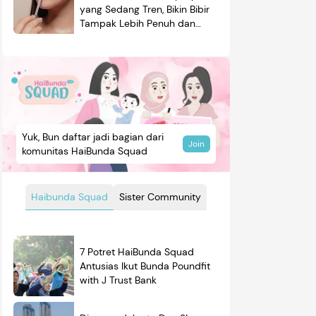
yang Sedang Tren, Bikin Bibir
Tampak Lebih Penuh dan
Berkilau
Yuk, Bun daftar jadi bagian dari
Join
komunitas HaiBunda Squad
Haibunda Squad
Sister Community
mendasi
Nama Bayi
Resep
7 Potret HaiBunda Squad
Antusias Ikut Bunda Poundfit
roduk
with J Trust Bank