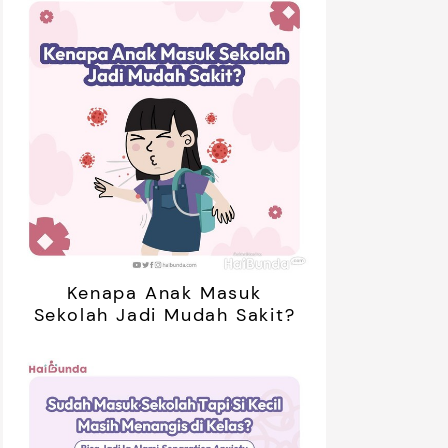
Kenapa Anak Masuk
Sekolah Jadi Mudah Sakit?
retan Artis yang Menetap di
5 Potret Kedekatan Alyssa
ar Negeri Usai Menikah, Intip
Daguise Bersama Ayahanda
Potret Terbarunya
asal Prancis, Dipuji Tampan
oleh Netizen