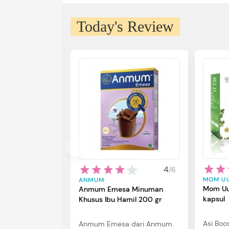
Today's Review
4
/
6
MOM U
ANMUM
Mom Uu
Anmum Emesa Minuman
kapsul
Khusus Ibu Hamil 200 gr
Asi Boo
Anmum Emesa dari Anmum