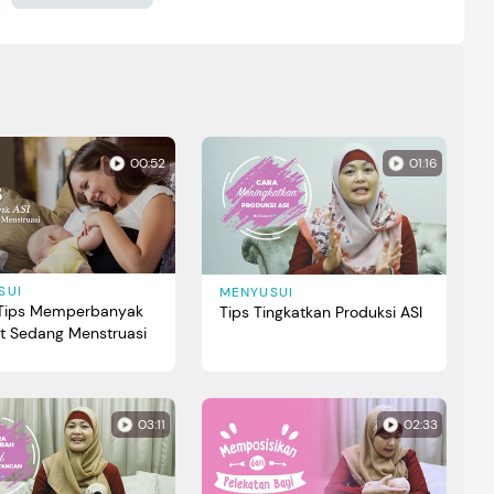
00:52
01:16
SUI
MENYUSUI
 Tips Memperbanyak
Tips Tingkatkan Produksi ASI
at Sedang Menstruasi
03:11
02:33