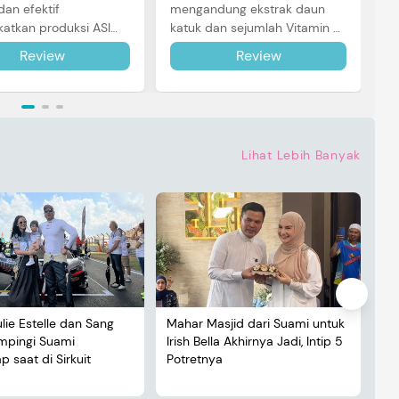
dan efektif
mengandung ekstrak daun
atkan produksi ASI
katuk dan sejumlah Vitamin B1,
ntuk Si Kecil. Simak
B2, B6 & B12 yang bagus untuk
Review
Review
engkapnya di sini.
melancarkan air susu ibu.
Simak ulasannya!
Lihat Lebih Banyak
ulie Estelle dan Sang
Mahar Masjid dari Suami untuk
De
ampingi Suami
Irish Bella Akhirnya Jadi, Intip 5
Lu
 saat di Sirkuit
Potretnya
5 