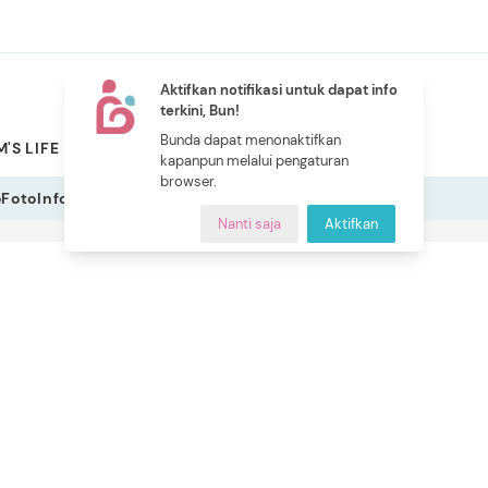
Aktifkan notifikasi untuk dapat info
terkini, Bun!
NEW
Bunda dapat menonaktifkan
'S LIFE
PILIHAN BUNDA
CERITA BUNDA
INDEKS
kapanpun melalui pengaturan
browser.
o
Foto
Infografis
Nanti saja
Aktifkan