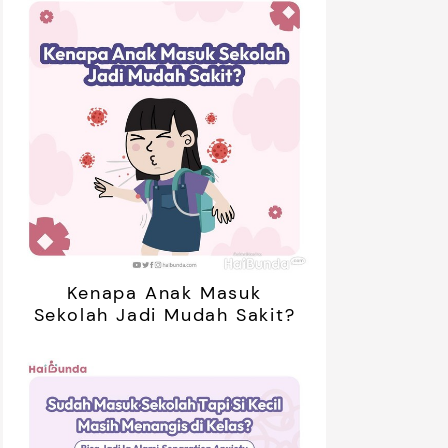
Kenapa Anak Masuk
Sekolah Jadi Mudah Sakit?
retan Artis yang Menetap di
5 Potret Kedekatan Alyssa
ar Negeri Usai Menikah, Intip
Daguise Bersama Ayahanda
Potret Terbarunya
asal Prancis, Dipuji Tampan