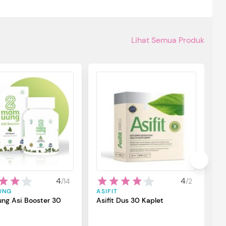
Lihat Semua Produk
S
S
B
S
p
u
ba
4
4
/
14
/
2
ma
UNG
ASIFIT
si
ng Asi Booster 30
Asifit Dus 30 Kaplet