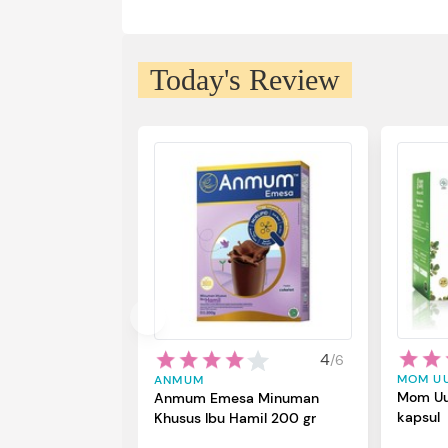
Today's Review
4
/
6
MOM U
ANMUM
Mom Uu
Anmum Emesa Minuman
kapsul
Khusus Ibu Hamil 200 gr