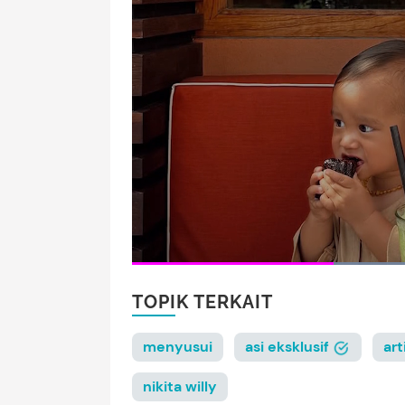
TOPIK TERKAIT
menyusui
asi eksklusif
ar
nikita willy