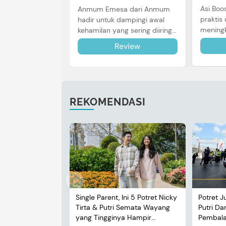
Asi Boo
Anmum Emesa dari Anmum
praktis 
hadir untuk dampingi awal
meningk
kehamilan yang sering diiringi
Bunda u
dengan mual dan muntah.
Review
review l
Simak reviewnya di sini.
REKOMENDASI
Single Parent, Ini 5 Potret Nicky
Potret J
Tirta & Putri Semata Wayang
Putri D
yang Tingginya Hampir
Pembalap