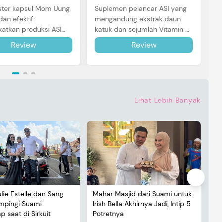
ster kapsul Mom Uung
Suplemen pelancar ASI yang
dan efektif
mengandung ekstrak daun
atkan produksi ASI
katuk dan sejumlah Vitamin B1,
ntuk Si Kecil. Simak
B2, B6 & B12 yang bagus untuk
Review
Review
engkapnya di sini.
melancarkan air susu ibu.
Simak ulasannya!
Lihat Lebih Banyak
ulie Estelle dan Sang
Mahar Masjid dari Suami untuk
De
ampingi Suami
Irish Bella Akhirnya Jadi, Intip 5
Lu
 saat di Sirkuit
Potretnya
5 