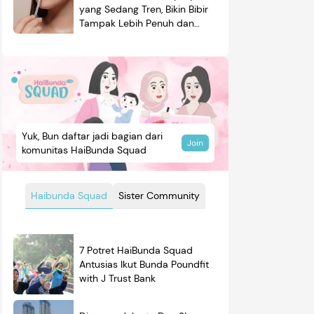
yang Sedang Tren, Bikin Bibir
Tampak Lebih Penuh dan
Berkilau
Yuk, Bun daftar jadi bagian dari
Join
komunitas HaiBunda Squad
Haibunda Squad
Sister Community
7 Potret HaiBunda Squad
Antusias Ikut Bunda Poundfit
mendasi
Nama Bayi
Resep
with J Trust Bank
roduk