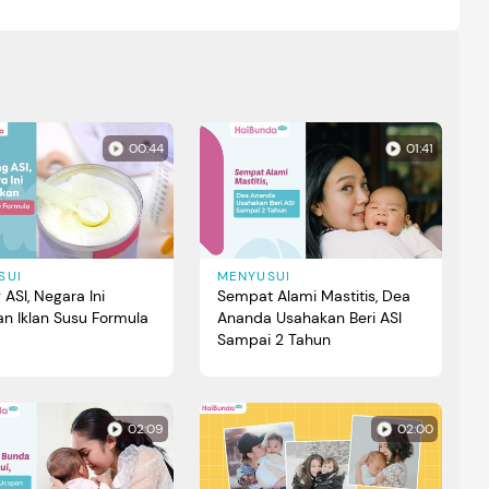
00:44
01:41
SUI
MENYUSUI
ASI, Negara Ini
Sempat Alami Mastitis, Dea
an Iklan Susu Formula
Ananda Usahakan Beri ASI
Sampai 2 Tahun
02:09
02:00