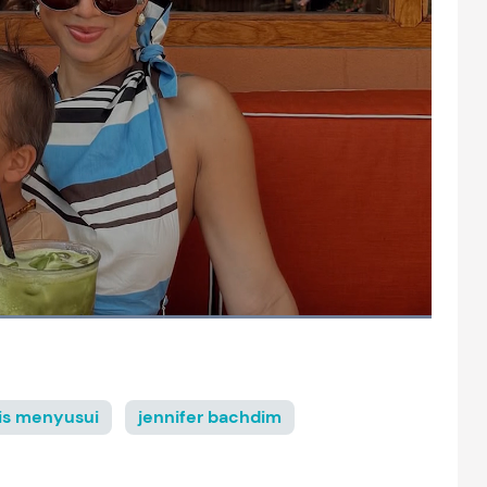
tis menyusui
jennifer bachdim