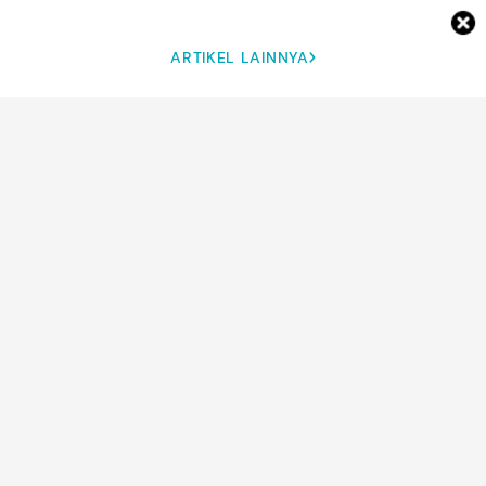
ARTIKEL LAINNYA
DETIK NETWORK
Marathon Drama Korea
5 Gaya Fashion Aktris Korea
Semalaman? Dua Camilan
yang Modis dan Awet Muda
Beku Ini Wajib Standby di
di Usia 40-an
Kulkas