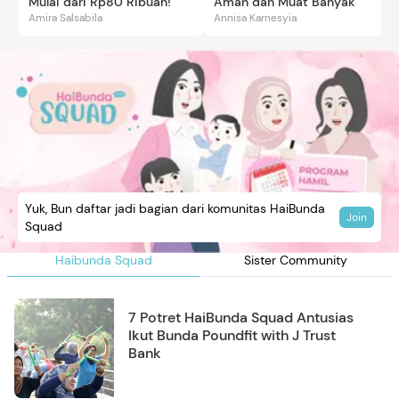
Mulai dari Rp80 Ribuan!
Aman dan Muat Banyak
Amira Salsabila
Annisa Karnesyia
Yuk, Bun daftar jadi bagian dari komunitas HaiBunda
Join
Squad
Haibunda Squad
Sister Community
7 Potret HaiBunda Squad Antusias
Ikut Bunda Poundfit with J Trust
Bank