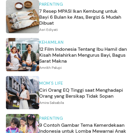
PARENTING
7 Resep MPASI Ikan Kembung untuk
Bayi 6 Bulan ke Atas, Bergizi & Mudah
Dibuat
Asri Ediyati
KEHAMILAN
12 Film Indonesia Tentang Ibu Hamil dan
Kisah Melahirkan Mengurus Bayi, Bagus
Sarat Makna
Amrikh Palupi
MOM'S LIFE
Ciri Orang EQ Tinggi saat Menghadapi
Orang yang Bersikap Tidak Sopan
Amira Salsabila
PARENTING
9 Contoh Gambar Tema Kemerdekaan
Indonesia untuk Lomba Mewarnai Anak