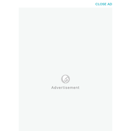
HaiBunda
CLOSE AD