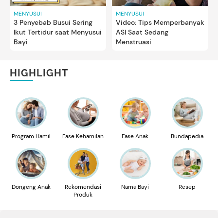
MENYUSUI
MENYUSUI
3 Penyebab Busui Sering
Video: Tips Memperbanyak
Ikut Tertidur saat Menyusui
ASI Saat Sedang
Bayi
Menstruasi
HIGHLIGHT
Program Hamil
Fase Kehamilan
Fase Anak
Bundapedia
Dongeng Anak
Rekomendasi
Nama Bayi
Resep
Produk