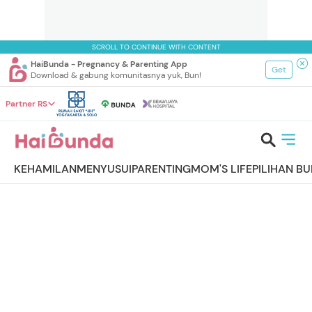
SCROLL TO CONTINUE WITH CONTENT
HaiBunda - Pregnancy & Parenting App
Get
Download & gabung komunitasnya yuk, Bun!
Partner RS
KEHAMILAN
MENYUSUI
PARENTING
MOM'S LIFE
PILIHAN B