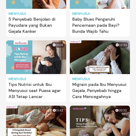
MENYUSUI
MENYUSUI
5 Penyebab Benjolan di
Baby Blues Pengaruhi
Payudara yang Bukan
Pencernaan pada Bayi?
Gejala Kanker
Bunda Wajib Tahu
01:05
02:33
MENYUSUI
MENYUSUI
Tips Nutrisi untuk Ibu
Migrain pada Ibu Menyusui:
Menyusui saat Puasa agar
Gejala, Penyebab hingga
ASI Tetap Lancar
Cara Mencegahnya
01:42
00:52