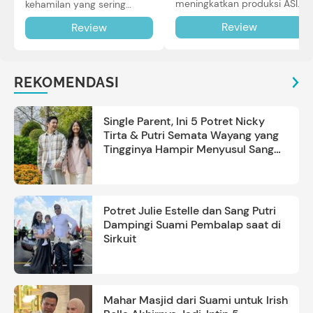
meningkatkan produksi ASI
kehamilan yang sering
Bunda untuk Si Kecil. Simak
diiringi dengan mual dan
Review
Review
review lengkapnya di sini.
muntah. Simak reviewnya di
sini.
REKOMENDASI
Single Parent, Ini 5 Potret Nicky
Tirta & Putri Semata Wayang yang
Tingginya Hampir Menyusul Sang
Ayah
Potret Julie Estelle dan Sang Putri
Dampingi Suami Pembalap saat di
Sirkuit
Mahar Masjid dari Suami untuk Irish