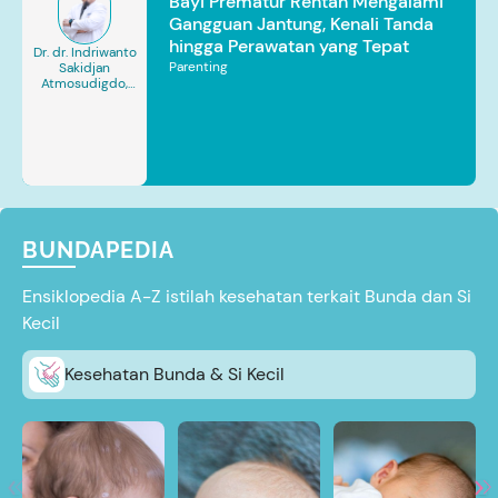
Bayi Prematur Rentan Mengalami
Gangguan Jantung, Kenali Tanda
hingga Perawatan yang Tepat
Dr. dr. Indriwanto
Parenting
Sakidjan
Atmosudigdo,
Sp.JP(K). MARS
BUNDAPEDIA
Ensiklopedia A-Z istilah kesehatan terkait Bunda dan Si
Kecil
Kesehatan Bunda & Si Kecil