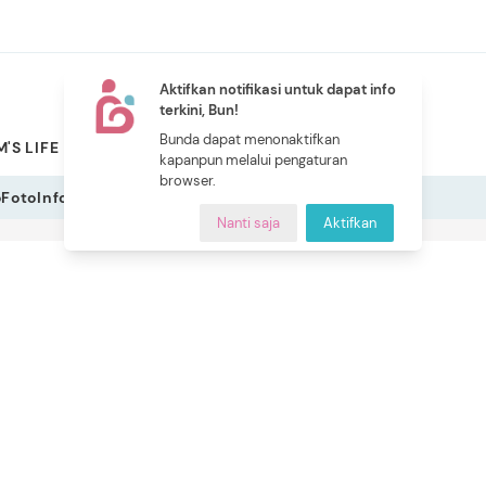
Aktifkan notifikasi untuk dapat info
terkini, Bun!
NEW
Bunda dapat menonaktifkan
'S LIFE
PILIHAN BUNDA
CERITA BUNDA
INDEKS
kapanpun melalui pengaturan
browser.
o
Foto
Infografis
Nanti saja
Aktifkan