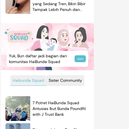
yang Sedang Tren, Bikin Bibir
Tampak Lebih Penuh dan
Berkilau
Yuk, Bun daftar jadi bagian dari
Join
komunitas HaiBunda Squad
Haibunda Squad
Sister Community
7 Potret HaiBunda Squad
mendasi
Nama Bayi
Resep
Antusias Ikut Bunda Poundfit
roduk
with J Trust Bank