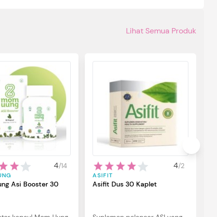
Lihat Semua Produk
S
S
B
S
p
u
ba
4
4
/
14
/
2
ma
UNG
ASIFIT
si
ng Asi Booster 30
Asifit Dus 30 Kaplet