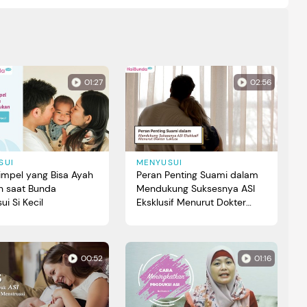
01:27
02:56
SUI
MENYUSUI
Simpel yang Bisa Ayah
Peran Penting Suami dalam
n saat Bunda
Mendukung Suksesnya ASI
i Si Kecil
Eksklusif Menurut Dokter
Laktasi
00:52
01:16