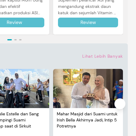
ster kapsul Mom Uung
Suplemen pelancar ASI yang
dan efektif
mengandung ekstrak daun
atkan produksi ASI
katuk dan sejumlah Vitamin B1,
ntuk Si Kecil. Simak
B2, B6 & B12 yang bagus untuk
Review
Review
engkapnya di sini.
melancarkan air susu ibu.
Simak ulasannya!
Lihat Lebih Banyak
ulie Estelle dan Sang
Mahar Masjid dari Suami untuk
De
ampingi Suami
Irish Bella Akhirnya Jadi, Intip 5
Lu
 saat di Sirkuit
Potretnya
5 