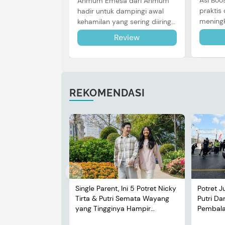
Asi Boo
Anmum Emesa dari Anmum
praktis 
hadir untuk dampingi awal
meningk
kehamilan yang sering diiringi
Bunda u
dengan mual dan muntah.
Review
review l
Simak reviewnya di sini.
REKOMENDASI
Single Parent, Ini 5 Potret Nicky
Potret J
Tirta & Putri Semata Wayang
Putri D
yang Tingginya Hampir
Pembalap
Menyusul Sang Ayah