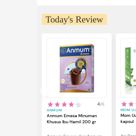
Today's Review
4
/
6
MOM U
ANMUM
Mom Uu
Anmum Emesa Minuman
kapsul
Khusus Ibu Hamil 200 gr