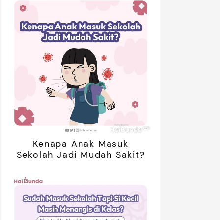
Kenapa Anak Masuk
Sekolah Jadi Mudah Sakit?
retan Artis yang Menetap di
5 Potret Kedekatan Alyssa
ar Negeri Usai Menikah, Intip
Daguise Bersama Ayahanda
Potret Terbarunya
asal Prancis, Dipuji Tampan
oleh Netizen