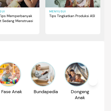
SUI
MENYUSUI
 Tips Memperbanyak
Tips Tingkatkan Produksi ASI
at Sedang Menstruasi
Fase Anak
Bundapedia
Dongeng
Reko
Anak
P