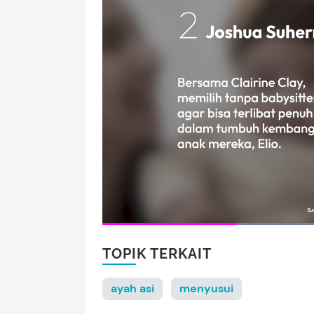
TOPIK TERKAIT
ayah asi
menyusui