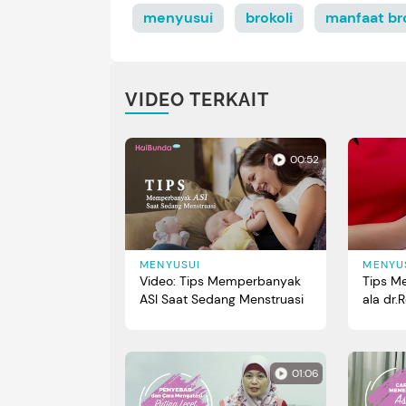
menyusui
brokoli
manfaat bro
VIDEO TERKAIT
00:52
MENYUSUI
MENYU
Video: Tips Memperbanyak
Tips M
ASI Saat Sedang Menstruasi
ala dr.
01:06