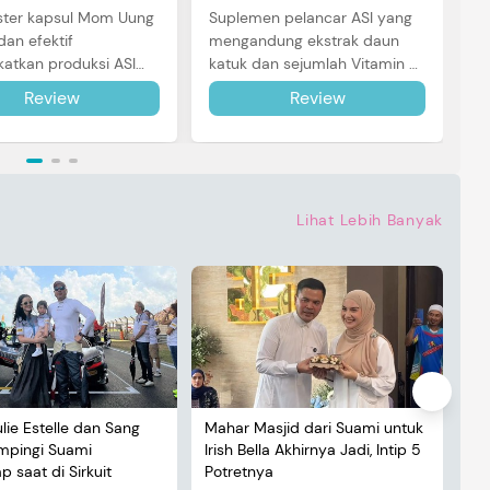
ster kapsul Mom Uung
Suplemen pelancar ASI yang
dan efektif
mengandung ekstrak daun
atkan produksi ASI
katuk dan sejumlah Vitamin B1,
ntuk Si Kecil. Simak
B2, B6 & B12 yang bagus untuk
Review
Review
engkapnya di sini.
melancarkan air susu ibu.
Simak ulasannya!
Lihat Lebih Banyak
ulie Estelle dan Sang
Mahar Masjid dari Suami untuk
De
ampingi Suami
Irish Bella Akhirnya Jadi, Intip 5
Lu
 saat di Sirkuit
Potretnya
5 