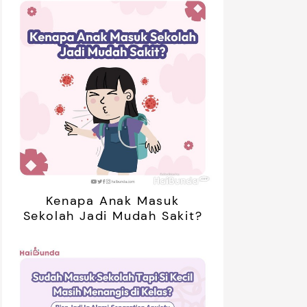
Kenapa Anak Masuk
Sekolah Jadi Mudah Sakit?
retan Artis yang Menetap di
5 Potret Kedekatan Alyssa
ar Negeri Usai Menikah, Intip
Daguise Bersama Ayahanda
Potret Terbarunya
asal Prancis, Dipuji Tampan