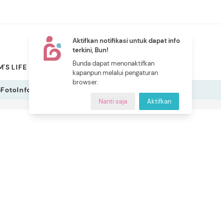
Aktifkan notifikasi untuk dapat info
terkini, Bun!
NEW
Bunda dapat menonaktifkan
'S LIFE
PILIHAN BUNDA
CERITA BUNDA
INDEKS
kapanpun melalui pengaturan
browser.
o
Foto
Infografis
Nanti saja
Aktifkan