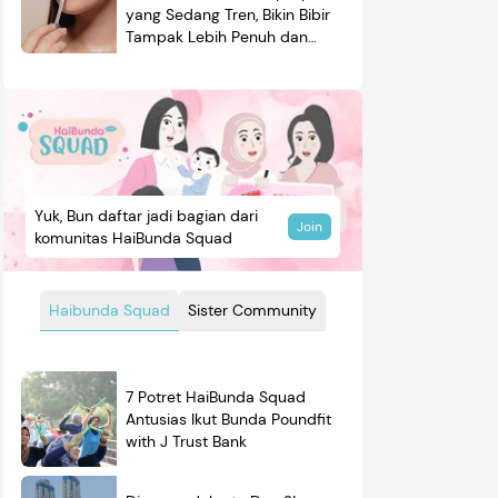
yang Sedang Tren, Bikin Bibir
Tampak Lebih Penuh dan
Berkilau
Yuk, Bun daftar jadi bagian dari
Join
komunitas HaiBunda Squad
Haibunda Squad
Sister Community
7 Potret HaiBunda Squad
Antusias Ikut Bunda Poundfit
mendasi
Nama Bayi
Resep
with J Trust Bank
roduk