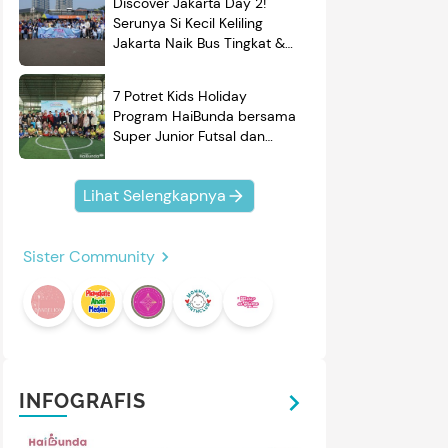
Discover Jakarta Day 2!
Serunya Si Kecil Keliling
Jakarta Naik Bus Tingkat &
Belajar Sejarah
7 Potret Kids Holiday
Program HaiBunda bersama
Super Junior Futsal dan
BRAND'S, Si Kecil & Ayah
Kompak Banget!
4
4
/
10
/
5
Lihat Selengkapnya
OFTEX
GEA BABY
oftex Maternity Pembalut
GEA Baby Premium Breast
ersalin 45 cm
Milk Storage Bag Kantong ASI
Sister Community
120 ml Pattern Edition
oftex Maternity merupakan
Kantong ASI GEA Baby
embalut 45 cm khusus
memiliki berbagai ukuran
ntuk menemani Bunda yang
kantong & desain yang
ru melahirkan atau masih
menarik. Simak reviewnya di
Review
Review
sa nifas. Cek reviewnya di
sini.
ni.
INFOGRAFIS