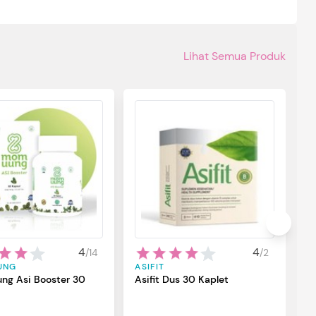
Lihat Semua Produk
S
S
B
S
p
u
ba
4
4
/
14
/
2
ma
UNG
ASIFIT
si
ng Asi Booster 30
Asifit Dus 30 Kaplet