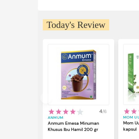
Today's Review
4
/
6
MOM U
ANMUM
Mom Uu
Anmum Emesa Minuman
kapsul
Khusus Ibu Hamil 200 gr