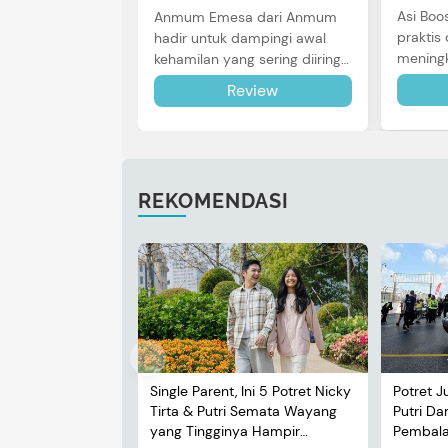
Asi Boo
Anmum Emesa dari Anmum
praktis 
hadir untuk dampingi awal
meningk
kehamilan yang sering diiringi
Bunda u
dengan mual dan muntah.
Review
review l
Simak reviewnya di sini.
REKOMENDASI
Single Parent, Ini 5 Potret Nicky
Potret J
Tirta & Putri Semata Wayang
Putri D
yang Tingginya Hampir
Pembalap