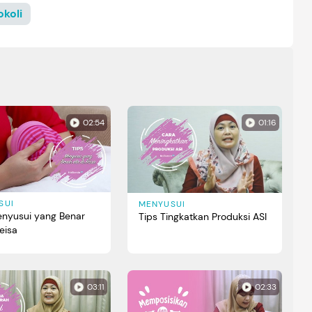
koli
02:54
01:16
SUI
MENYUSUI
enyusui yang Benar
Tips Tingkatkan Produksi ASI
Reisa
03:11
02:33