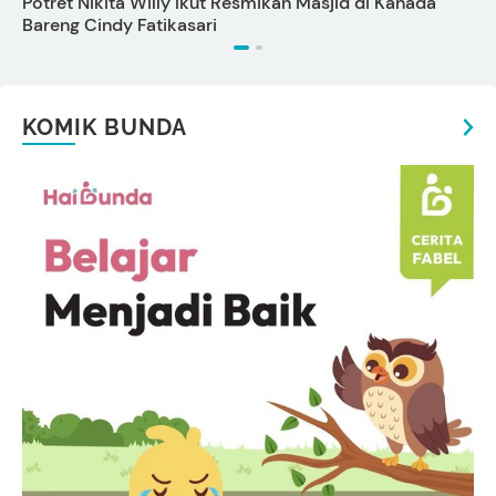
Potret Nikita Willy Ikut Resmikan Masjid di Kanada
T
Bareng Cindy Fatikasari
KOMIK BUNDA