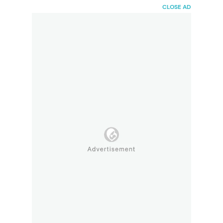
HaiBunda
CLOSE AD