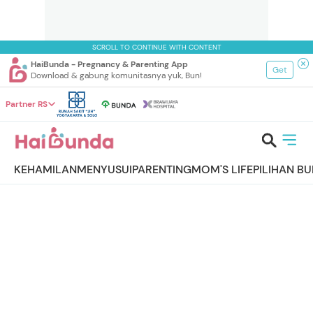
SCROLL TO CONTINUE WITH CONTENT
HaiBunda - Pregnancy & Parenting App
Get
Download & gabung komunitasnya yuk, Bun!
Partner RS
KEHAMILAN
MENYUSUI
PARENTING
MOM'S LIFE
PILIHAN B