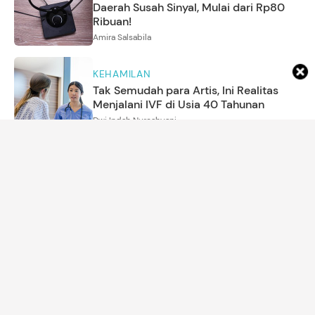
Daerah Susah Sinyal, Mulai dari Rp80
Ribuan!
Amira Salsabila
KEHAMILAN
Tak Semudah para Artis, Ini Realitas
Menjalani IVF di Usia 40 Tahunan
Dwi Indah Nurcahyani
PARENTING
5
Foto
Potret Gemas Arash Anak Aaliyah
Massaid Diajak Liburan ke Pantai di
Sumba
Annisa Karnesyia
MOM'S LIFE
Bolehkah Istri Menambahkan Nama
Suami setelah Menikah Menurut Islam?
Arina Yulistara