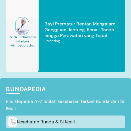
Bayi Prematur Rentan Mengalami
Gangguan Jantung, Kenali Tanda
hingga Perawatan yang Tepat
Dr. dr. Indriwanto
Parenting
Sakidjan
Atmosudigdo,
Sp.JP(K). MARS
BUNDAPEDIA
Ensiklopedia A-Z istilah kesehatan terkait Bunda dan Si
Kecil
Kesehatan Bunda & Si Kecil