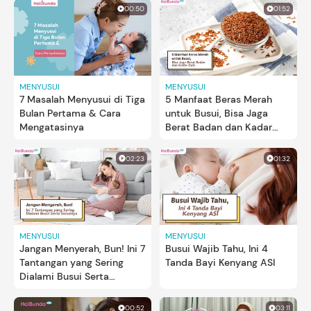
00:50
01:52
MENYUSUI
MENYUSUI
7 Masalah Menyusui di Tiga
5 Manfaat Beras Merah
Bulan Pertama & Cara
untuk Busui, Bisa Jaga
Mengatasinya
Berat Badan dan Kadar
Gula
02:23
01:32
MENYUSUI
MENYUSUI
Jangan Menyerah, Bun! Ini 7
Busui Wajib Tahu, Ini 4
Tantangan yang Sering
Tanda Bayi Kenyang ASI
Dialami Busui Serta
Solusinya
00:52
03:11