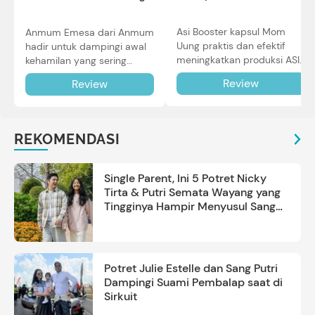
Asi Booster kapsul Mom
Anmum Emesa dari Anmum
Uung praktis dan efektif
hadir untuk dampingi awal
meningkatkan produksi ASI
kehamilan yang sering
Bunda untuk Si Kecil. Simak
diiringi dengan mual dan
Review
Review
review lengkapnya di sini.
muntah. Simak reviewnya di
sini.
REKOMENDASI
Single Parent, Ini 5 Potret Nicky
Tirta & Putri Semata Wayang yang
Tingginya Hampir Menyusul Sang
Ayah
Potret Julie Estelle dan Sang Putri
Dampingi Suami Pembalap saat di
Sirkuit