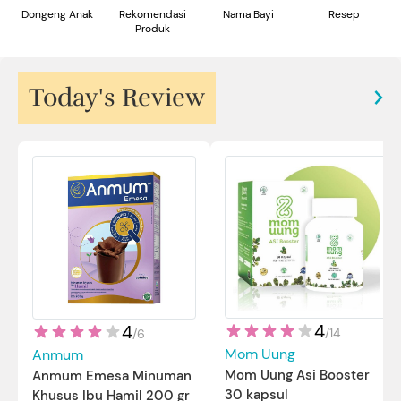
Dongeng Anak
Rekomendasi
Nama Bayi
Resep
Produk
Today's Review
4
4
/
14
/
6
Mom Uung
Anmum
Mom Uung Asi Booster
Anmum Emesa Minuman
30 kapsul
Khusus Ibu Hamil 200 gr