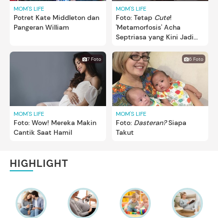
MOM'S LIFE
MOM'S LIFE
Potret Kate Middleton dan
Foto: Tetap
Cute
!
Pangeran William
'Metamorfosis' Acha
Septriasa yang Kini Jadi
Ibu
7 Foto
6 Foto
MOM'S LIFE
MOM'S LIFE
Foto: Wow! Mereka Makin
Foto:
Dasteran?
Siapa
Cantik Saat Hamil
Takut
HIGHLIGHT