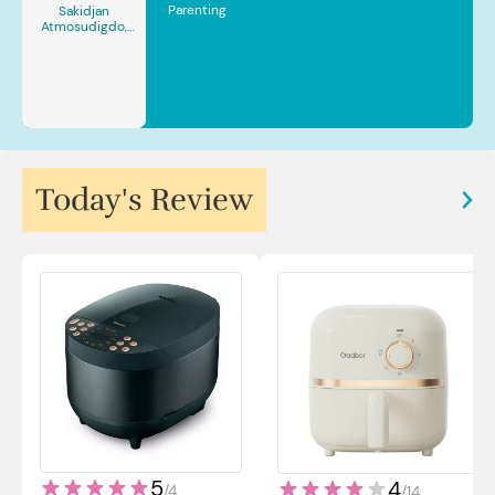
Parenting
Sakidjan
Atmosudigdo,
Sp.JP(K). MARS
Today's Review
5
4
/
4
/
14