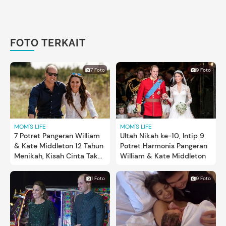
FOTO TERKAIT
7 Foto
9 Foto
MOM'S LIFE
MOM'S LIFE
7 Potret Pangeran William
Ultah Nikah ke-10, Intip 9
& Kate Middleton 12 Tahun
Potret Harmonis Pangeran
Menikah, Kisah Cinta Tak
William & Kate Middleton
Terduga
1 Foto
9 Foto