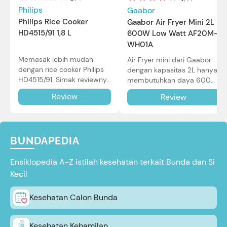
Philips
Gaabor
Philips Rice Cooker
Gaabor Air Fryer Mini 2L
HD4515/91 1,8 L
600W Low Watt AF20M-
WH01A
Memasak lebih mudah
Air Fryer mini dari Gaabor
dengan rice cooker Philips
dengan kapasitas 2L hanya
HD4515/91. Simak reviewnya
membutuhkan daya 600W
di sini.
dalam pemakaian. Simak
Review
Review
review selengkapnya di sini.
BUNDAPEDIA
Ensiklopedia A-Z istilah kesehatan terkait Bunda dan Si
Kecil
Kesehatan Calon Bunda
Kesehatan Kehamilan