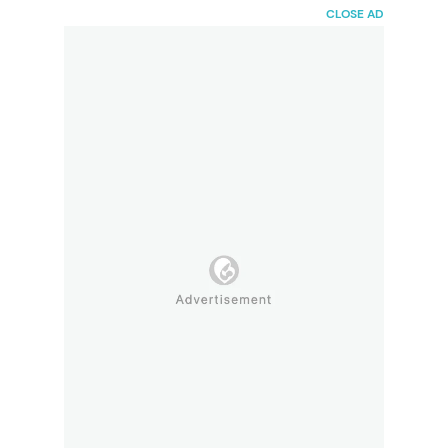
HaiBunda
CLOSE AD