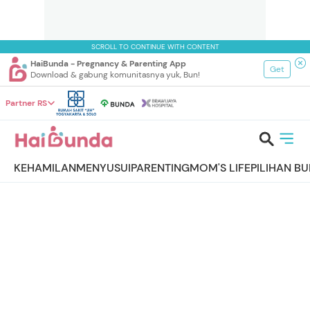
SCROLL TO CONTINUE WITH CONTENT
HaiBunda - Pregnancy & Parenting App
Get
Download & gabung komunitasnya yuk, Bun!
Partner RS
KEHAMILAN
MENYUSUI
PARENTING
MOM'S LIFE
PILIHAN B