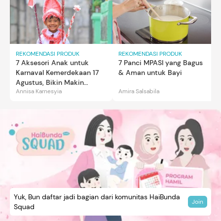
REKOMENDASI PRODUK
REKOMENDASI PRODUK
7 Aksesori Anak untuk
7 Panci MPASI yang Bagus
Karnaval Kemerdekaan 17
& Aman untuk Bayi
Agustus, Bikin Makin
Annisa Karnesyia
Amira Salsabila
Gemas
Yuk, Bun daftar jadi bagian dari komunitas HaiBunda
Join
Squad