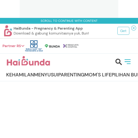
SCROLL TO CONTINUE WITH CONTENT
HaiBunda - Pregnancy & Parenting App
Get
Download & gabung komunitasnya yuk, Bun!
Partner RS
KEHAMILAN
MENYUSUI
PARENTING
MOM'S LIFE
PILIHAN B