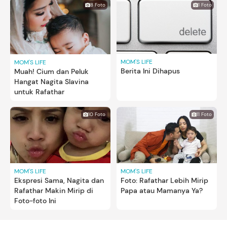
8 Foto
1 Foto
MOM'S LIFE
MOM'S LIFE
Berita Ini Dihapus
Muah! Cium dan Peluk
Hangat Nagita Slavina
untuk Rafathar
10 Foto
11 Foto
MOM'S LIFE
MOM'S LIFE
Ekspresi Sama, Nagita dan
Foto: Rafathar Lebih Mirip
Rafathar Makin Mirip di
Papa atau Mamanya Ya?
Foto-foto Ini