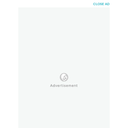
HaiBunda
CLOSE AD