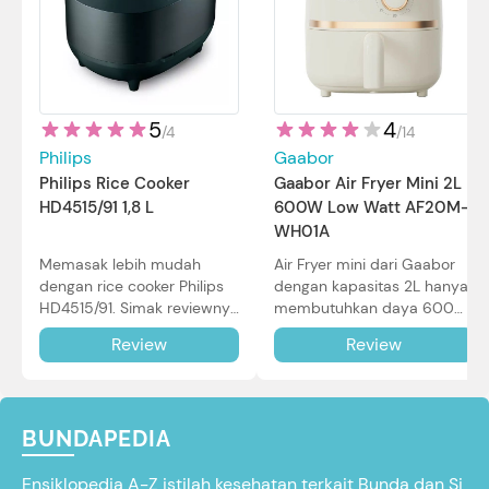
5
4
/
4
/
14
Philips
Gaabor
Philips Rice Cooker
Gaabor Air Fryer Mini 2L
HD4515/91 1,8 L
600W Low Watt AF20M-
WH01A
Memasak lebih mudah
Air Fryer mini dari Gaabor
dengan rice cooker Philips
dengan kapasitas 2L hanya
HD4515/91. Simak reviewnya
membutuhkan daya 600W
di sini.
dalam pemakaian. Simak
Review
Review
review selengkapnya di sini.
BUNDAPEDIA
Ensiklopedia A-Z istilah kesehatan terkait Bunda dan Si