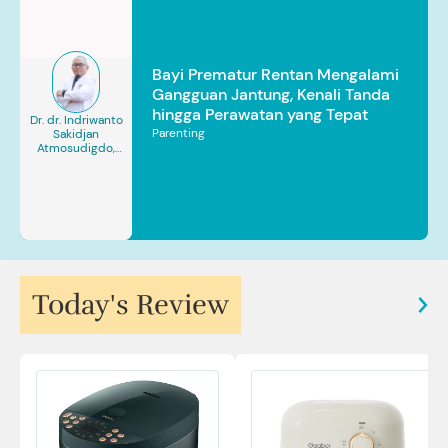
Bayi Prematur Rentan Mengalami
Gangguan Jantung, Kenali Tanda
hingga Perawatan yang Tepat
Dr. dr. Indriwanto
Parenting
Sakidjan
Atmosudigdo,
Sp.JP(K). MARS
Today's Review