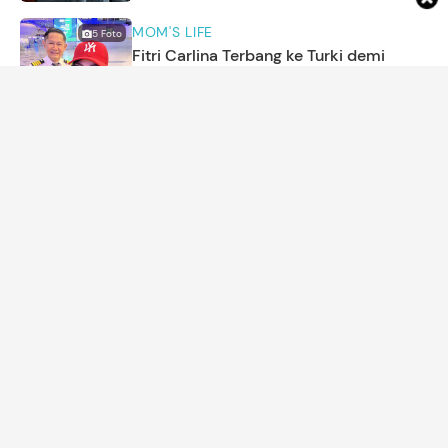
MOM'S LIFE
5
Foto
Fitri Carlina Terbang ke Turki demi
Dampingi Suami Pilot Bertugas, Intip
Potretnya
Annisa Karnesyia
MOM'S LIFE
5 Resep Kue Merah Putih Spesial untuk
HUT Kemerdekaan RI
Amira Salsabila
PARENTING
Alasan Berat Badan Bayi Turun Setelah
Lahir, Sering Bikin Panik
Asri Ediyati
5
Foto
KEHAMILAN