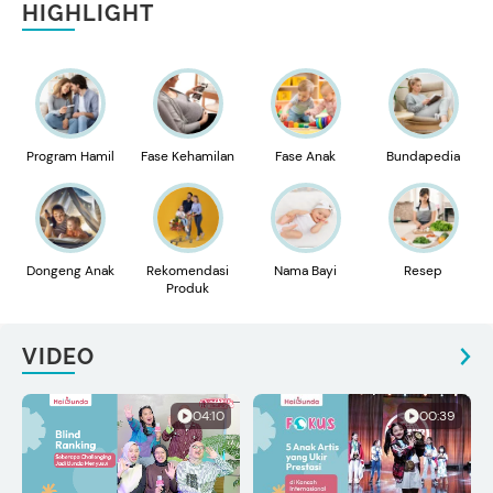
HIGHLIGHT
Program Hamil
Fase Kehamilan
Fase Anak
Bundapedia
Dongeng Anak
Rekomendasi
Nama Bayi
Resep
Produk
VIDEO
04:10
00:39