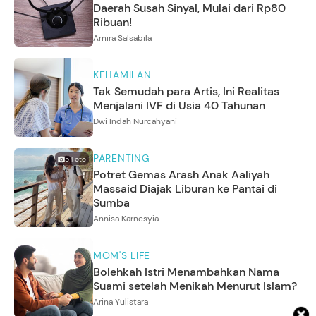
Daerah Susah Sinyal, Mulai dari Rp80
Ribuan!
Amira Salsabila
KEHAMILAN
Tak Semudah para Artis, Ini Realitas
Menjalani IVF di Usia 40 Tahunan
Dwi Indah Nurcahyani
PARENTING
5
Foto
Potret Gemas Arash Anak Aaliyah
Massaid Diajak Liburan ke Pantai di
Sumba
Annisa Karnesyia
MOM'S LIFE
Bolehkah Istri Menambahkan Nama
Suami setelah Menikah Menurut Islam?
Arina Yulistara